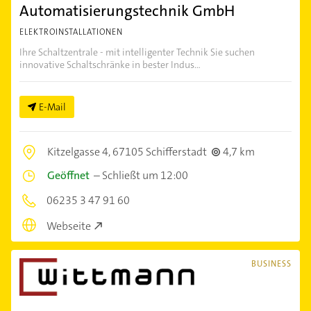
Automatisierungstechnik GmbH
ELEKTROINSTALLATIONEN
Ihre Schaltzentrale - mit intelligenter Technik Sie suchen
innovative Schaltschränke in bester Indus...
E-Mail
Kitzelgasse 4,
67105 Schifferstadt
4,7 km
Geöffnet
–
Schließt um 12:00
06235 3 47 91 60
Webseite
BUSINESS