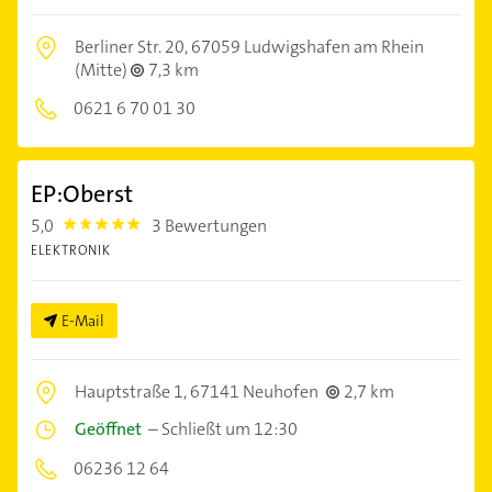
Berliner Str. 20,
67059 Ludwigshafen am Rhein
(Mitte)
7,3 km
0621 6 70 01 30
EP:Oberst
5,0
3 Bewertungen
5.0
ELEKTRONIK
E-Mail
Hauptstraße 1,
67141 Neuhofen
2,7 km
Geöffnet
–
Schließt um 12:30
06236 12 64