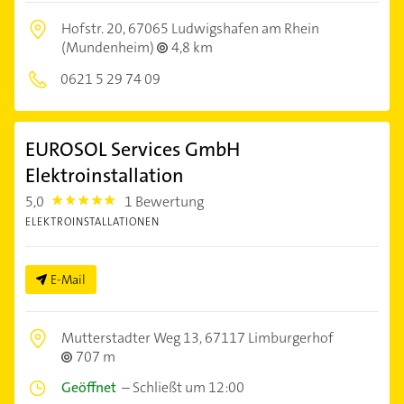
Hofstr. 20,
67065 Ludwigshafen am Rhein
(Mundenheim)
4,8 km
0621 5 29 74 09
EUROSOL Services GmbH
Elektroinstallation
5,0
1 Bewertung
5.0
ELEKTROINSTALLATIONEN
E-Mail
Mutterstadter Weg 13,
67117 Limburgerhof
707 m
Geöffnet
–
Schließt um 12:00