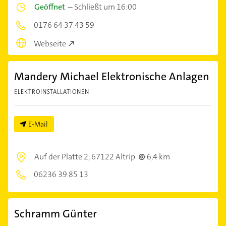
Geöffnet
–
Schließt um 16:00
0176 64 37 43 59
Webseite
Mandery Michael Elektronische Anlagen
ELEKTROINSTALLATIONEN
E-Mail
Auf der Platte 2,
67122 Altrip
6,4 km
06236 39 85 13
Schramm Günter