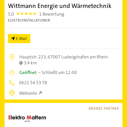
Wittmann Energie und Wärmetechnik
5,0
1 Bewertung
5.0
ELEKTROINSTALLATIONEN
E-Mail
Hauptstr. 223,
67067 Ludwigshafen am Rhein
3,4 km
Geöffnet
–
Schließt um 12:00
0621 54 53 78
Webseite
BRONZE PARTNER