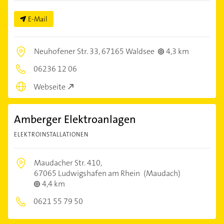
E-Mail
Neuhofener Str. 33,
67165 Waldsee
4,3 km
06236 12 06
Webseite
Amberger Elektroanlagen
ELEKTROINSTALLATIONEN
Maudacher Str. 410,
67065 Ludwigshafen am Rhein
(Maudach)
4,4 km
0621 55 79 50