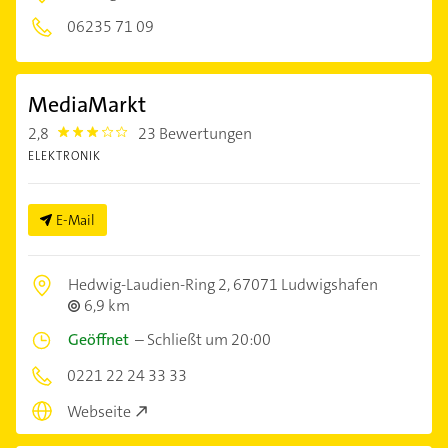
06235 71 09
MediaMarkt
2,8
23 Bewertungen
2.8
ELEKTRONIK
E-Mail
Hedwig-Laudien-Ring 2,
67071 Ludwigshafen
6,9 km
Geöffnet
–
Schließt um 20:00
0221 22 24 33 33
Webseite