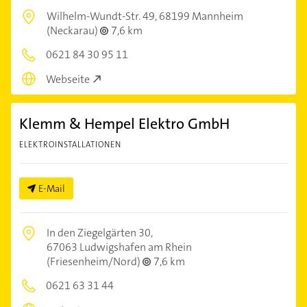
Wilhelm-Wundt-Str. 49,
68199 Mannheim
(Neckarau)
7,6 km
0621 84 30 95 11
Webseite
Klemm & Hempel Elektro GmbH
ELEKTROINSTALLATIONEN
E-Mail
In den Ziegelgärten 30,
67063 Ludwigshafen am Rhein
(Friesenheim/Nord)
7,6 km
0621 63 31 44