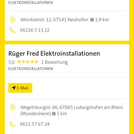
ELEKTROINSTALLATIONEN
Weinbietstr. 12,
67141 Neuhofen
1,9 km
06236 5 13 22
Rüger Fred Elektroinstallationen
5,0
1 Bewertung
5.0
ELEKTROINSTALLATIONEN
E-Mail
Wegelnburgstr. 66,
67065 Ludwigshafen am Rhein
(Mundenheim)
5 km
0621 57 67 24