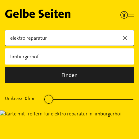
Finden
Umkreis:
0
km