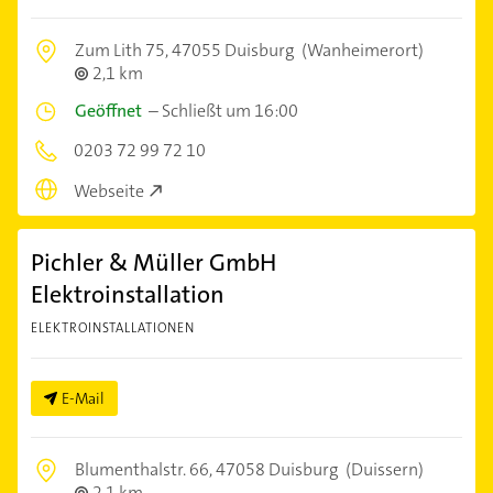
Zum Lith 75,
47055 Duisburg
(Wanheimerort)
2,1 km
Geöffnet
–
Schließt um 16:00
0203 72 99 72 10
Webseite
Pichler & Müller GmbH
Elektroinstallation
ELEKTROINSTALLATIONEN
E-Mail
Blumenthalstr. 66,
47058 Duisburg
(Duissern)
2,1 km