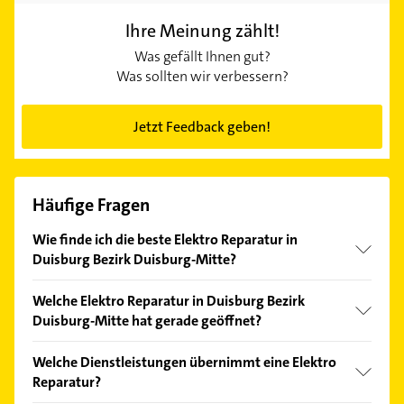
Ihre Meinung zählt!
Was gefällt Ihnen gut?
Was sollten wir verbessern?
Jetzt Feedback geben!
Häufige Fragen
Wie finde ich die beste Elektro Reparatur in
Duisburg Bezirk Duisburg-Mitte?
Vergleichen Sie alle Anbieter anhand echter
Welche Elektro Reparatur in Duisburg Bezirk
Kundenmeinungen und profitieren Sie von den
Duisburg-Mitte hat gerade geöffnet?
Empfehlungen. Die Suchergebnisse können Sie sich
einfach nach
Bewertungen
sortiert anzeigen lassen.
Im Anbieter-Bereich finden Sie alle
Öffnungszeiten
.
Welche Dienstleistungen übernimmt eine Elektro
Bitte beachten Sie, dass diese an Sonn- und
Reparatur?
Feiertagen abweichen können.