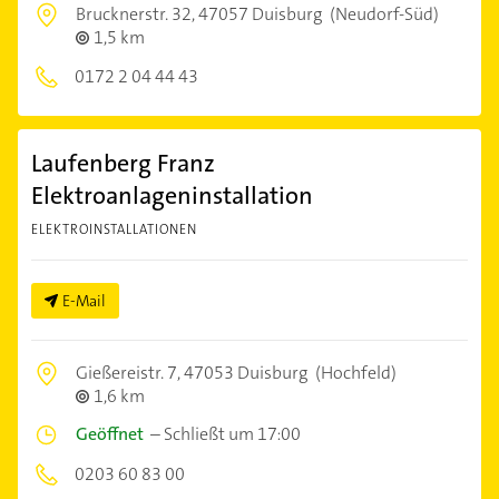
Brucknerstr. 32,
47057 Duisburg
(Neudorf-Süd)
1,5 km
0172 2 04 44 43
Laufenberg Franz
Elektroanlageninstallation
ELEKTROINSTALLATIONEN
E-Mail
Gießereistr. 7,
47053 Duisburg
(Hochfeld)
1,6 km
Geöffnet
–
Schließt um 17:00
0203 60 83 00