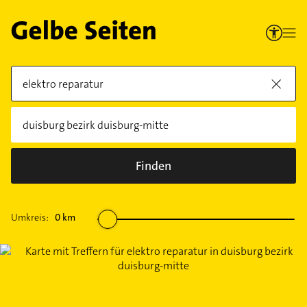
Finden
Umkreis:
0
km