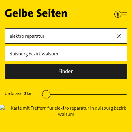
Finden
Umkreis:
0
km