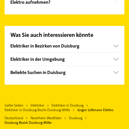
Elektro aufnehmen?
Netzwerktechnik und SAT-Anlagen.
Es ist sehr einfach Kontakt mit Jürgen Lettmann
Elektro aufzunehmen. Einfach die passenden
Kontaktmöglichkeiten wie Adresse oder Mail in
unserem Kontaktdaten-Bereich auswählen. Hier
Was Sie auch interessieren könnte
finden Sie alle
Kontaktdaten
.
Elektriker in Bezirken von Duisburg
Bezirk Duisburg-Süd
Elektriker in der Umgebung
Bezirk Hamborn
Oberhausen Rheinland
Bezirk Homberg
Beliebte Suchen in Duisburg
Mülheim an der Ruhr
Bezirk Meiderich
Klempner
Moers
Bezirk Rheinhausen
Gasinstallateur
Dinslaken
Bezirk Walsum
Sanitärinstallation
Bottrop
Gelbe Seiten
Elektriker
Elektriker in Duisburg
Putzfrau
Ratingen
Elektriker in Duisburg Bezirk Duisburg-Mitte
Jürgen Lettmann Elektro
Gebäudereinigung
Neukirchen-Vluyn
Deutschland
Nordrhein-Westfalen
Duisburg
Immobilien
Duisburg Bezirk Duisburg-Mitte
Rheinberg