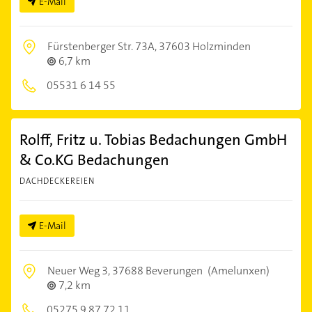
E-Mail
Fürstenberger Str. 73A,
37603 Holzminden
6,7 km
05531 6 14 55
Rolff, Fritz u. Tobias Bedachungen GmbH
& Co.KG Bedachungen
DACHDECKEREIEN
E-Mail
Neuer Weg 3,
37688 Beverungen
(Amelunxen)
7,2 km
05275 9 87 72 11