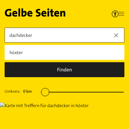
Finden
Umkreis:
0
km