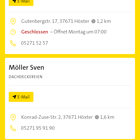
E-Mail
Gutenbergstr. 17,
37671 Höxter
1,2 km
Geschlossen
–
Öffnet Montag um 07:00
05271 52 57
Möller Sven
DACHDECKEREIEN
E-Mail
Konrad-Zuse-Str. 2,
37671 Höxter
1,6 km
05271 95 91 90