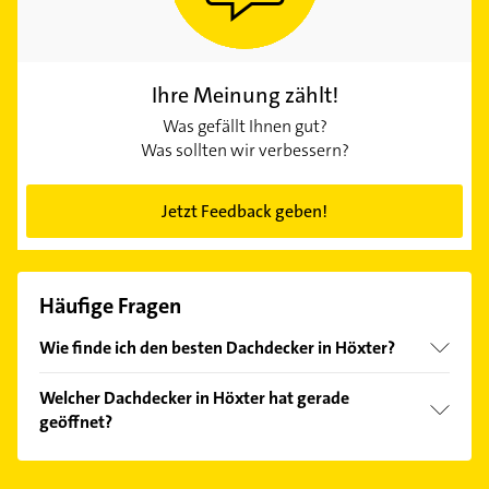
Ihre Meinung zählt!
Was gefällt Ihnen gut?
Was sollten wir verbessern?
Jetzt Feedback geben!
Häufige Fragen
Wie finde ich den besten Dachdecker in Höxter?
Vergleichen Sie alle Anbieter anhand echter
Welcher Dachdecker in Höxter hat gerade
Kundenmeinungen und profitieren Sie von den
geöffnet?
Empfehlungen. Die Suchergebnisse können Sie sich
einfach nach
Bewertungen
sortiert anzeigen lassen.
Im Anbieter-Bereich finden Sie alle
Öffnungszeiten
.
Bitte beachten Sie, dass diese an Sonn- und