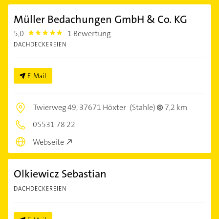
Müller Bedachungen GmbH & Co. KG
5,0
1 Bewertung
5.0
DACHDECKEREIEN
E-Mail
Twierweg 49,
37671 Höxter
(Stahle)
7,2 km
05531 78 22
Webseite
Olkiewicz Sebastian
DACHDECKEREIEN