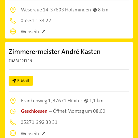
Weseraue 14,
37603 Holzminden
8 km
05531 1 34 22
Webseite
Zimmerermeister André Kasten
ZIMMEREIEN
E-Mail
Frankenweg 1,
37671 Höxter
1,1 km
Geschlossen
–
Öffnet Montag um 08:00
05271 6 92 33 31
Webseite