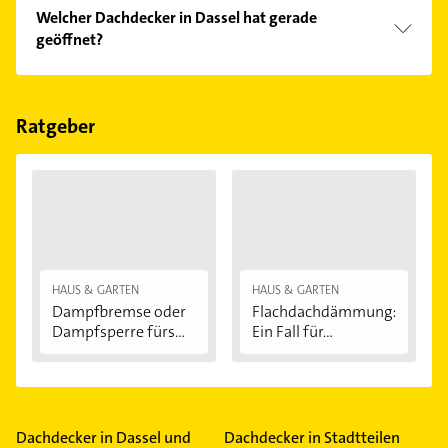
Welcher Dachdecker in Dassel hat gerade
geöffnet?
Im Anbieter-Bereich finden Sie alle
Öffnungszeiten
.
Bitte beachten Sie, dass diese an Sonn- und
Feiertagen abweichen können.
Ratgeber
HAUS & GARTEN
HAUS & GARTEN
Dampfbremse oder
Flachdachdämmung:
Dampfsperre fürs...
Ein Fall für...
Dachdecker in Dassel und
Dachdecker in Stadtteilen