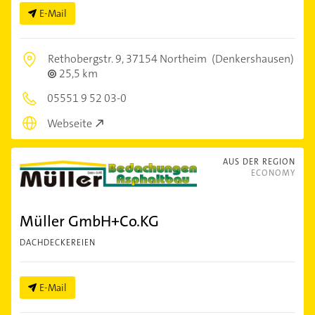
E-Mail
Rethobergstr. 9,
37154 Northeim
(Denkershausen)
25,5 km
05551 9 52 03-0
Webseite
AUS DER REGION
ECONOMY
Müller GmbH+Co.KG
DACHDECKEREIEN
E-Mail