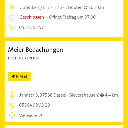
Gutenbergstr. 17,
37671 Höxter
20,2 km
Geschlossen
–
Öffnet Freitag um 07:00
05271 52 57
Meier Bedachungen
DACHDECKEREIEN
E-Mail
Jahnstr. 8,
37586 Dassel
(Sievershausen)
4,4 km
05564 99 93 29
Webseite