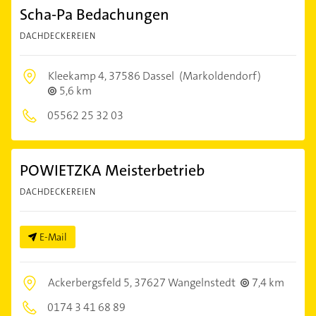
Scha-Pa Bedachungen
DACHDECKEREIEN
Kleekamp 4,
37586 Dassel
(Markoldendorf)
5,6 km
05562 25 32 03
POWIETZKA Meisterbetrieb
DACHDECKEREIEN
E-Mail
Ackerbergsfeld 5,
37627 Wangelnstedt
7,4 km
0174 3 41 68 89