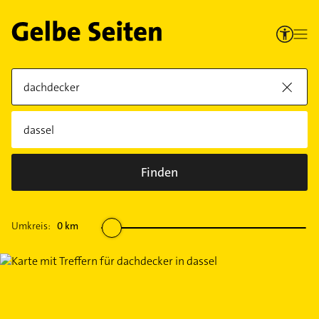
Finden
Umkreis:
0
km