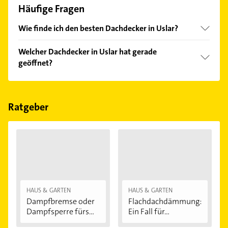
Häufige Fragen
Wie finde ich den besten Dachdecker in Uslar?
Vergleichen Sie alle Anbieter anhand echter
Welcher Dachdecker in Uslar hat gerade
Kundenmeinungen und profitieren Sie von den
geöffnet?
Empfehlungen. Die Suchergebnisse können Sie sich
einfach nach
Bewertungen
sortiert anzeigen lassen.
Im Anbieter-Bereich finden Sie alle
Öffnungszeiten
.
Bitte beachten Sie, dass diese an Sonn- und
Feiertagen abweichen können.
Ratgeber
HAUS & GARTEN
HAUS & GARTEN
Dampfbremse oder
Flachdachdämmung:
Dampfsperre fürs...
Ein Fall für...