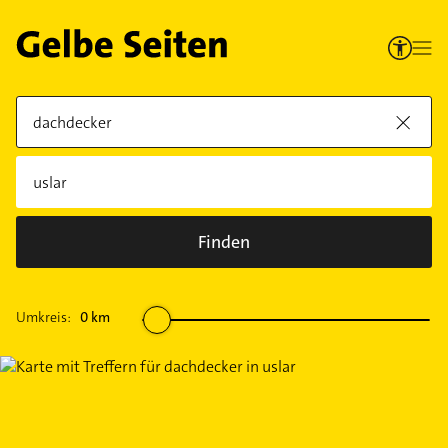
Finden
Umkreis:
0
km