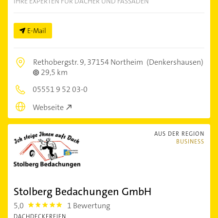
IHRE EXPERTEN FÜR DÄCHER UND FASSADEN
E-Mail
Rethobergstr. 9,
37154 Northeim
(Denkershausen)
29,5 km
05551 9 52 03-0
Webseite
AUS DER REGION
BUSINESS
Stolberg Bedachungen GmbH
5,0
1 Bewertung
5.0
DACHDECKEREIEN