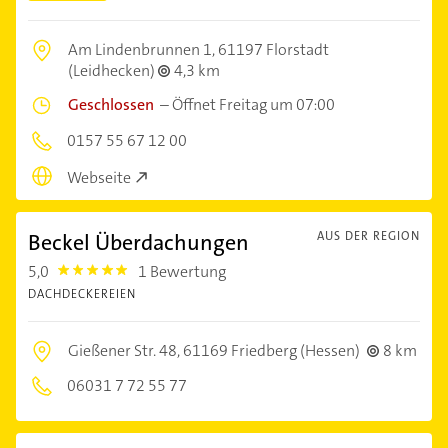
Am Lindenbrunnen 1,
61197 Florstadt
(Leidhecken)
4,3 km
Geschlossen
–
Öffnet Freitag um 07:00
0157 55 67 12 00
Webseite
Beckel Überdachungen
AUS DER REGION
5,0
1 Bewertung
5.0
DACHDECKEREIEN
Gießener Str. 48,
61169 Friedberg (Hessen)
8 km
06031 7 72 55 77