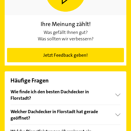
Ihre Meinung zählt!
Was gefällt Ihnen gut?
Was sollten wir verbessern?
Jetzt Feedback geben!
Häufige Fragen
Wie finde ich den besten Dachdecker in
Florstadt?
Vergleichen Sie alle Anbieter anhand echter
Welcher Dachdecker in Florstadt hat gerade
Kundenmeinungen und profitieren Sie von den
geöffnet?
Empfehlungen. Die Suchergebnisse können Sie sich
einfach nach
Bewertungen
sortiert anzeigen lassen.
Im Anbieter-Bereich finden Sie alle
Öffnungszeiten
.