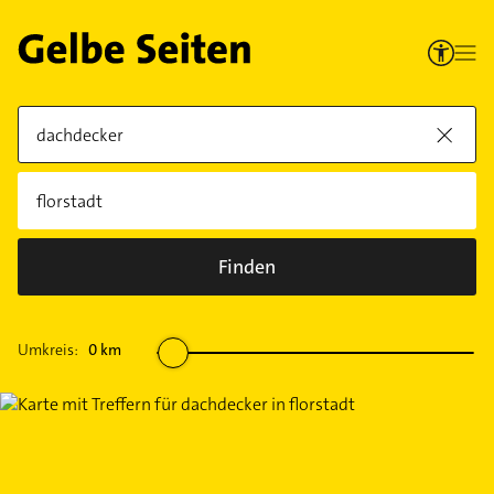
Finden
Umkreis:
0
km