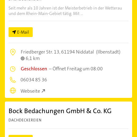
Seit mehr als 10 Jahren ist der Meisterbetrieb in der Wetterau
und dem Rhein-Main-Gebiet tätig. Mit ...
E-Mail
Friedberger Str. 13,
61194 Niddatal
(Ilbenstadt)
6,1 km
Geschlossen
–
Öffnet Freitag um 08:00
06034 85 36
Webseite
Bock Bedachungen GmbH & Co. KG
DACHDECKEREIEN