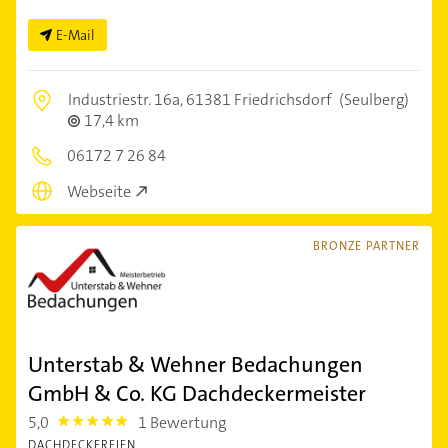
E-Mail
Industriestr. 16a,
61381 Friedrichsdorf
(Seulberg)
17,4 km
06172 7 26 84
Webseite
BRONZE PARTNER
Unterstab & Wehner Bedachungen
GmbH & Co. KG Dachdeckermeister
5,0
1 Bewertung
5.0
DACHDECKEREIEN