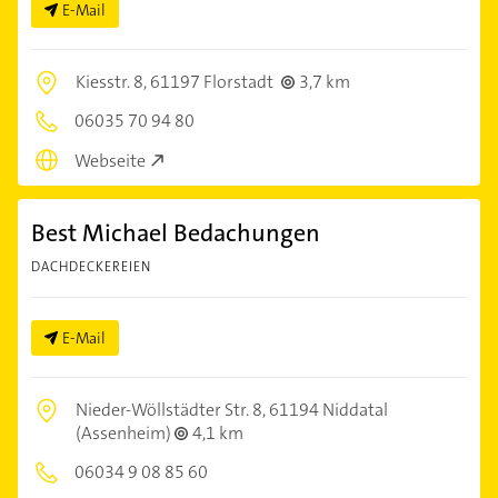
E-Mail
Kiesstr. 8,
61197 Florstadt
3,7 km
06035 70 94 80
Webseite
Best Michael Bedachungen
DACHDECKEREIEN
E-Mail
Nieder-Wöllstädter Str. 8,
61194 Niddatal
(Assenheim)
4,1 km
06034 9 08 85 60