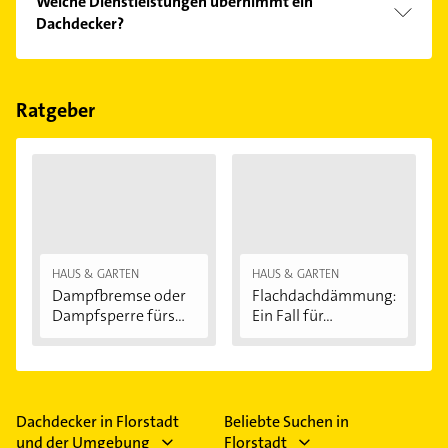
Welche Dienstleistungen übernimmt ein
Bitte beachten Sie, dass diese an Sonn- und
Dachdecker?
Feiertagen abweichen können.
Folgende Leistungen werden angeboten:
Bedachungen.
Ratgeber
HAUS & GARTEN
HAUS & GARTEN
Dampfbremse oder
Flachdachdämmung:
Dampfsperre fürs...
Ein Fall für...
Dachdecker in Florstadt
Beliebte Suchen in
und der Umgebung
Florstadt