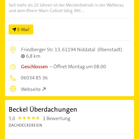
Seit mehr als 10 Jahren ist der Meisterbetrieb in der Wetterau
und dem Rhein-Main-Gebiet tätig. Mit ...
E-Mail
Friedberger Str. 13,
61194 Niddatal
(Ilbenstadt)
6,8 km
Geschlossen
–
Öffnet Montag um 08:00
06034 85 36
Webseite
Beckel Überdachungen
5,0
1 Bewertung
5.0
DACHDECKEREIEN