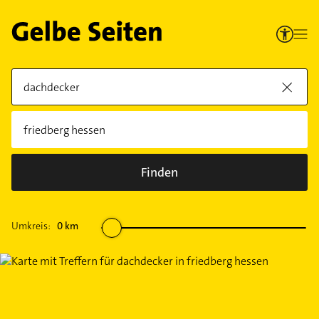
Finden
Umkreis:
0
km