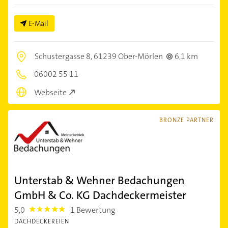
E-Mail
Schustergasse 8,
61239 Ober-Mörlen
6,1 km
06002 55 11
Webseite
BRONZE PARTNER
Unterstab & Wehner Bedachungen
GmbH & Co. KG Dachdeckermeister
5,0
1 Bewertung
5.0
DACHDECKEREIEN