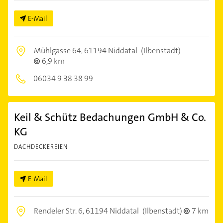
E-Mail
Mühlgasse 64,
61194 Niddatal
(Ilbenstadt)
6,9 km
06034 9 38 38 99
Keil & Schütz Bedachungen GmbH & Co.
KG
DACHDECKEREIEN
E-Mail
Rendeler Str. 6,
61194 Niddatal
(Ilbenstadt)
7 km