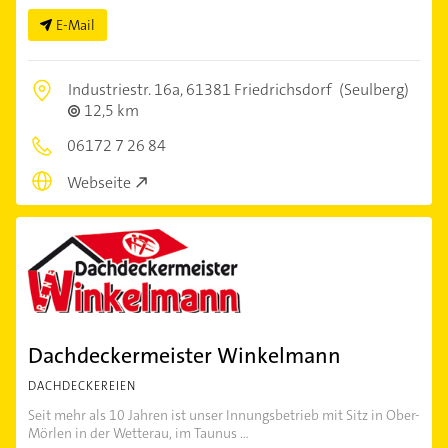
E-Mail
Industriestr. 16a,
61381 Friedrichsdorf
(Seulberg)
12,5 km
06172 7 26 84
Webseite
Dachdeckermeister Winkelmann
DACHDECKEREIEN
Seit mehr als 10 Jahren ist unser Innungsbetrieb mit Sitz in Ober-
Mörlen in der Wetterau, im Taunus ...