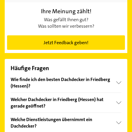
Ihre Meinung zählt!
Was gefällt Ihnen gut?
Was sollten wir verbessern?
Jetzt Feedback geben!
Häufige Fragen
Wie finde ich den besten Dachdecker in Friedberg
(Hessen)?
Vergleichen Sie alle Anbieter anhand echter
Welcher Dachdecker in Friedberg (Hessen) hat
Kundenmeinungen und profitieren Sie von den
gerade geöffnet?
Empfehlungen. Die Suchergebnisse können Sie sich
einfach nach
Bewertungen
sortiert anzeigen lassen.
Im Anbieter-Bereich finden Sie alle
Öffnungszeiten
.
Welche Dienstleistungen übernimmt ein
Bitte beachten Sie, dass diese an Sonn- und
Dachdecker?
Feiertagen abweichen können.