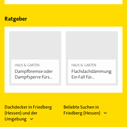
Folgende Leistungen werden angeboten:
Asbestsanierung, Dacharbeiten, Spenglerarbeiten
und Zimmerei.
Ratgeber
HAUS & GARTEN
HAUS & GARTEN
Dampfbremse oder
Flachdachdämmung:
Dampfsperre fürs...
Ein Fall für...
Dachdecker in Friedberg
Beliebte Suchen in
(Hessen) und der
Friedberg (Hessen)
Umgebung