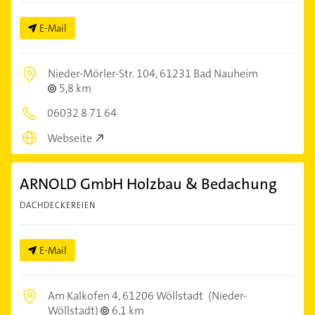
E-Mail
Nieder-Mörler-Str. 104,
61231 Bad Nauheim
5,8 km
06032 8 71 64
Webseite
ARNOLD GmbH Holzbau & Bedachung
DACHDECKEREIEN
E-Mail
Am Kalkofen 4,
61206 Wöllstadt
(Nieder-
Wöllstadt)
6,1 km