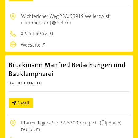
Wichtericher Weg 25A,
53919 Weilerswist
(Lommersum)
5,4 km
02251 60 52 91
Webseite
Bruckmann Manfred Bedachungen und
Bauklempnerei
DACHDECKEREIEN
E-Mail
Pfarrer-Jägers-Str. 37,
53909 Zülpich
(Ülpenich)
6,6 km