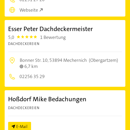
Webseite
Esser Peter Dachdeckermeister
5,0
1 Bewertung
5.0
DACHDECKEREIEN
Bonner Str. 10,
53894 Mechernich
(Obergartzem)
6,7 km
02256 35 29
Hoßdorf Mike Bedachungen
DACHDECKEREIEN
E-Mail