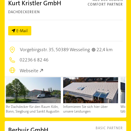
Kurt Kristler GmbH
COMFORT PARTNER
DACHDECKEREIEN
E-Mail
Vorgebirgsstr. 35,
50389 Wesseling
22,4 km
02236 6 82 46
Webseite
Ihr Dachdecker für den Raum Köln,
Informieren Sie sich hier über
Wir fr
Bonn, Siegburg und Sankt Augustin
unsere Leistungen
tätig z
Berbuir GmbH
BASIC PARTNER