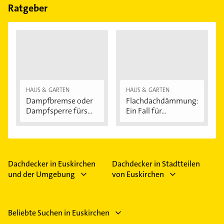
Feiertagen abweichen können.
Ratgeber
HAUS & GARTEN
HAUS & GARTEN
Dampfbremse oder
Flachdachdämmung:
Dampfsperre fürs...
Ein Fall für...
Dachdecker in Euskirchen
Dachdecker in Stadtteilen
und der Umgebung
von Euskirchen
Beliebte Suchen in Euskirchen