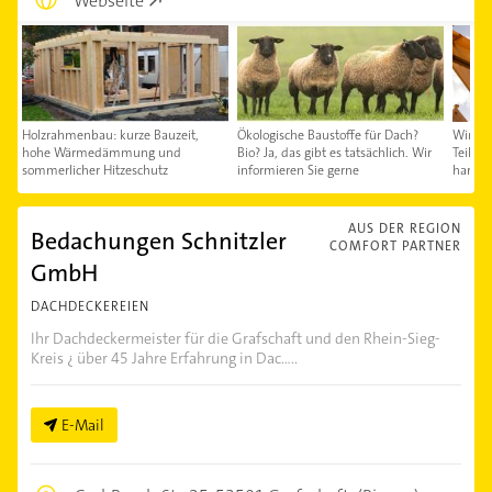
Webseite
Holzrahmenbau: kurze Bauzeit,
Ökologische Baustoffe für Dach?
Wir br
hohe Wärmedämmung und
Bio? Ja, das gibt es tatsächlich. Wir
Teil e
sommerlicher Hitzeschutz
informieren Sie gerne
harmo
AUS DER REGION
Bedachungen Schnitzler
COMFORT PARTNER
GmbH
DACHDECKEREIEN
Ihr Dachdeckermeister für die Grafschaft und den Rhein-Sieg-
Kreis ¿ über 45 Jahre Erfahrung in Dac.....
E-Mail