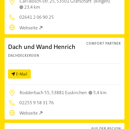
Carl-Bosch-Str. 25,
53501 Grafschaft
(Ringen)
23,4 km
02641 2 06 90 25
Webseite
COMFORT PARTNER
Dach und Wand Henrich
DACHDECKEREIEN
E-Mail
Rodderbach 55,
53881 Euskirchen
5,4 km
02255 9 58 31 76
Webseite
AUS DER REGION