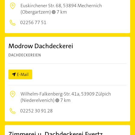
Euskirchener Str. 68,
53894 Mechernich
(Obergartzem)
7 km
02256 77 51
Modrow Dachdeckerei
DACHDECKEREIEN
E-Mail
Wilhelm-Falkenberg-Str. 41a,
53909 Zülpich
(Niederelvenich)
7 km
02252 30 91 28
Zimmerei u. Dachdeckerei Evertz