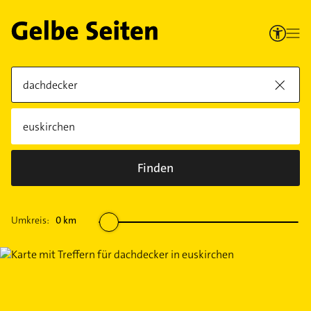
Finden
Umkreis:
0
km