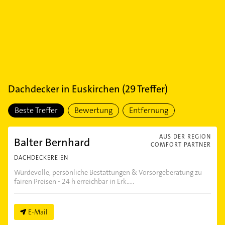
Dachdecker
in
Euskirchen
(
29
Treffer)
Beste Treffer
Bewertung
Entfernung
AUS DER REGION
Balter Bernhard
COMFORT PARTNER
DACHDECKEREIEN
Würdevolle, persönliche Bestattungen & Vorsorgeberatung zu
fairen Preisen - 24 h erreichbar in Erk.....
E-Mail