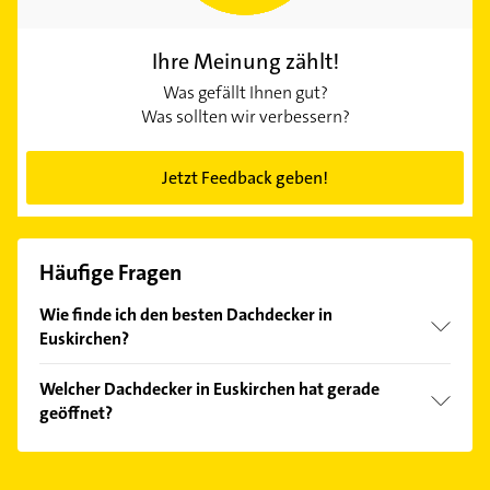
Ihre Meinung zählt!
Was gefällt Ihnen gut?
Was sollten wir verbessern?
Jetzt Feedback geben!
Häufige Fragen
Wie finde ich den besten Dachdecker in
Euskirchen?
Vergleichen Sie alle Anbieter anhand echter
Welcher Dachdecker in Euskirchen hat gerade
Kundenmeinungen und profitieren Sie von den
geöffnet?
Empfehlungen. Die Suchergebnisse können Sie sich
einfach nach
Bewertungen
sortiert anzeigen lassen.
Im Anbieter-Bereich finden Sie alle
Öffnungszeiten
.
Bitte beachten Sie, dass diese an Sonn- und