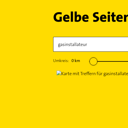
Umkreis:
0
km