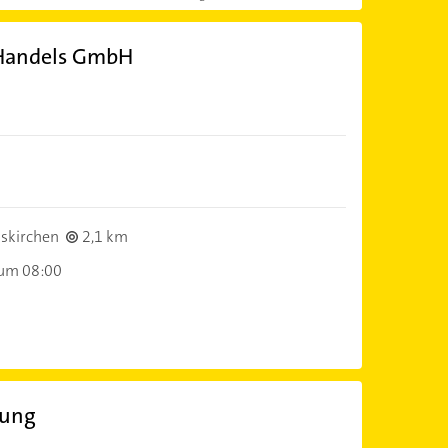
 Handels GmbH
skirchen
2,1 km
 um 08:00
zung