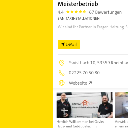
Meisterbetrieb
4,4
67 Bewertungen
4.4
SANITÄRINSTALLATIONEN
Wir sind Ihr Partner in Fragen Heizung, S
E-Mail
Swistbach 10,
53359 Rheinba
02225 70 50 80
Webseite
Herzlich Willkommen bei Gavlez
Verwirkl
Haus- und Gebäudetechnik
einem n