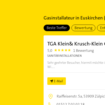
Gasinstallateur
in
Euskirchen
Beste Treffer
Bewertung
En
TGA Klein& Krusch-Klein
5,0
1 Bewertung
5.0
SANITÄRINSTALLATIONEN
Sehr geehrter Besucher, hiermit möchte i
Wi.....
E-Mail
Raiffeisenstr. 5a,
53909 Zülpic
01512 7 02 02 18