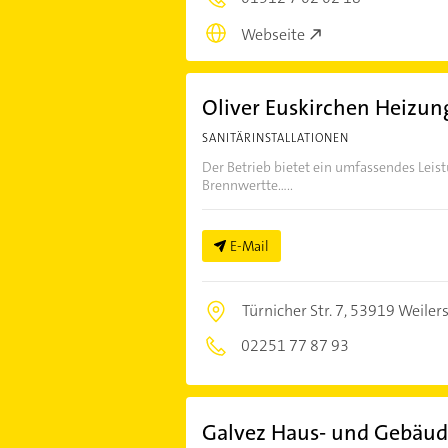
Webseite
Oliver Euskirchen Heizun
SANITÄRINSTALLATIONEN
Der Betrieb bietet ein umfassendes Leis
Brennwertte.....
E-Mail
Türnicher Str. 7,
53919 Weiler
02251 77 87 93
Galvez Haus- und Gebäud