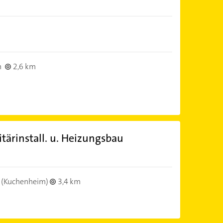
n
2,6 km
tärinstall. u. Heizungsbau
(Kuchenheim)
3,4 km