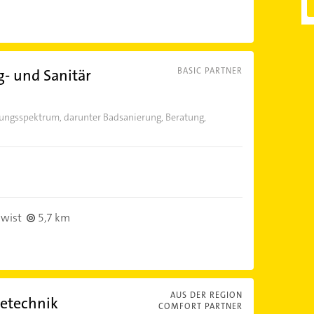
g- und Sanitär
BASIC PARTNER
tungsspektrum, darunter Badsanierung, Beratung,
swist
5,7 km
AUS DER REGION
etechnik
COMFORT PARTNER