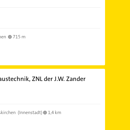
hen
715 m
stechnik, ZNL der J.W. Zander
skirchen
(Innenstadt)
1,4 km