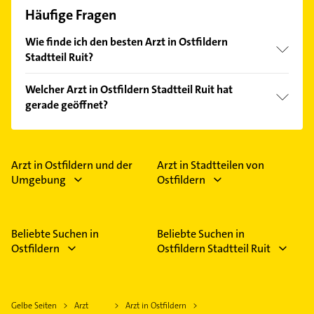
Häufige Fragen
Wie finde ich den besten Arzt in Ostfildern
Stadtteil Ruit?
Vergleichen Sie alle Anbieter anhand echter
Welcher Arzt in Ostfildern Stadtteil Ruit hat
Kundenmeinungen und profitieren Sie von den
gerade geöffnet?
Empfehlungen. Die Suchergebnisse können Sie sich
einfach nach
Bewertungen
sortiert anzeigen lassen.
Im Anbieter-Bereich finden Sie alle
Öffnungszeiten
.
Bitte beachten Sie, dass diese an Sonn- und
Feiertagen abweichen können.
Arzt in Ostfildern und der
Arzt in Stadtteilen von
Umgebung
Ostfildern
Beliebte Suchen in
Beliebte Suchen in
Ostfildern
Ostfildern Stadtteil Ruit
Gelbe Seiten
Arzt
Arzt in Ostfildern