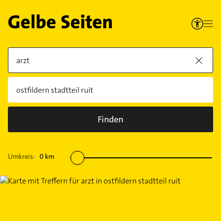
Finden
Umkreis:
0
km