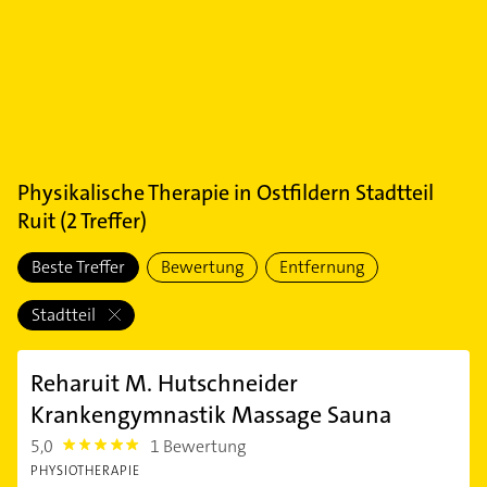
Physikalische Therapie
in
Ostfildern Stadtteil
Ruit
(
2
Treffer)
Beste Treffer
Bewertung
Entfernung
Stadtteil
Reharuit M. Hutschneider
Krankengymnastik Massage Sauna
5,0
1 Bewertung
5.0
PHYSIOTHERAPIE