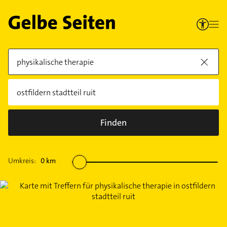
Finden
Umkreis:
0
km