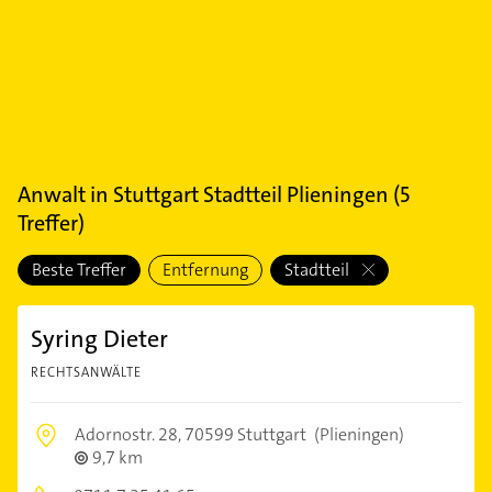
Anwalt
in
Stuttgart Stadtteil Plieningen
(
5
Treffer)
Beste Treffer
Entfernung
Stadtteil
Syring Dieter
RECHTSANWÄLTE
Adornostr. 28,
70599 Stuttgart
(Plieningen)
9,7 km