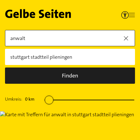
Finden
Umkreis:
0
km