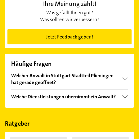
Ihre Meinung zählt!
Was gefällt Ihnen gut?
Was sollten wir verbessern?
Jetzt Feedback geben!
Häufige Fragen
Welcher Anwalt in Stuttgart Stadtteil Plieningen
hat gerade geöffnet?
Im Anbieter-Bereich finden Sie alle
Öffnungszeiten
.
Welche Dienstleistungen übernimmt ein Anwalt?
Bitte beachten Sie, dass diese an Sonn- und
Feiertagen abweichen können.
Folgende Leistungen werden angeboten:
Mandantenvertretung, Prüfung von Sachverhalten,
Rechtsbeistand, Rechtsberatung und -auskunft und
Ratgeber
Rechtsdienstleistung.