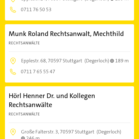
0711 76 50 53
Munk Roland Rechtsanwalt, Mechthild
RECHTSANWÄLTE
Epplestr. 68,
70597 Stuttgart
(Degerloch)
189 m
0711 7 65 55 47
Hörl Henner Dr. und Kollegen
Rechtsanwälte
RECHTSANWÄLTE
Große Falterstr. 3,
70597 Stuttgart
(Degerloch)
246 m