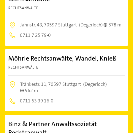
RECHTSANWÄLTE
Jahnstr. 43,
70597 Stuttgart
(Degerloch)
878 m
0711 7 25 79-0
Möhrle Rechtsanwälte, Wandel, Knieß
RECHTSANWÄLTE
Tränkestr. 11,
70597 Stuttgart
(Degerloch)
962 m
0711 63 39 16-0
Binz & Partner Anwaltssozietät
Rechtsanwalt