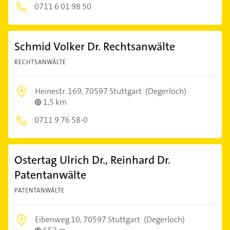
0711 6 01 98 50
Schmid Volker Dr. Rechtsanwälte
RECHTSANWÄLTE
Heinestr. 169,
70597 Stuttgart
(Degerloch)
1,5 km
0711 9 76 58-0
Ostertag Ulrich Dr., Reinhard Dr.
Patentanwälte
PATENTANWÄLTE
Eibenweg 10,
70597 Stuttgart
(Degerloch)