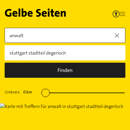
Finden
Umkreis:
0
km