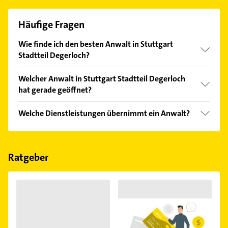
Häufige Fragen
Wie finde ich den besten Anwalt in Stuttgart
Stadtteil Degerloch?
Vergleichen Sie alle Anbieter anhand echter
Welcher Anwalt in Stuttgart Stadtteil Degerloch
Kundenmeinungen und profitieren Sie von den
hat gerade geöffnet?
Empfehlungen. Die Suchergebnisse können Sie sich
einfach nach
Bewertungen
sortiert anzeigen lassen.
Im Anbieter-Bereich finden Sie alle
Öffnungszeiten
.
Welche Dienstleistungen übernimmt ein Anwalt?
Bitte beachten Sie, dass diese an Sonn- und
Feiertagen abweichen können.
Folgende Leistungen werden angeboten:
Mandantenvertretung, Prüfung von Sachverhalten,
Rechtsbeistand, Rechtsberatung und -auskunft und
Ratgeber
Rechtsdienstleistung.