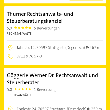
Thurner Rechtsanwalts- und
Steuerberatungskanzlei
5,0
5 Bewertungen
5.0
RECHTSANWÄLTE
Jahnstr. 12,
70597 Stuttgart
(Degerloch)
567 m
0711 9 76 57-3
Göggerle Werner Dr. Rechtsanwalt und
Steuerberater
5,0
1 Bewertung
5.0
RECHTSANWÄLTE
Epplestr. 24,
70597 Stuttgart
(Degerloch)
259 m