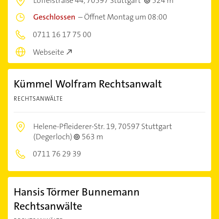
Löffelstraße 44,
70597 Stuttgart
524 m
Geschlossen
–
Öffnet Montag um 08:00
0711 16 17 75 00
Webseite
Kümmel Wolfram Rechtsanwalt
RECHTSANWÄLTE
Helene-Pfleiderer-Str. 19,
70597 Stuttgart
(Degerloch)
563 m
0711 76 29 39
Hansis Törmer Bunnemann
Rechtsanwälte