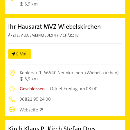
6,9 km
Ihr Hausarzt MVZ Wiebelskirchen
ÄRZTE: ALLGEMEINMEDIZIN (FACHÄRZTE)
E-Mail
Keplerstr. 1,
66540 Neunkirchen
(Wiebelskirchen)
6,9 km
Geschlossen
–
Öffnet Freitag um 08:00
06821 95 24 00
Webseite
Kirch Klaus P., Kirch Stefan Dres.