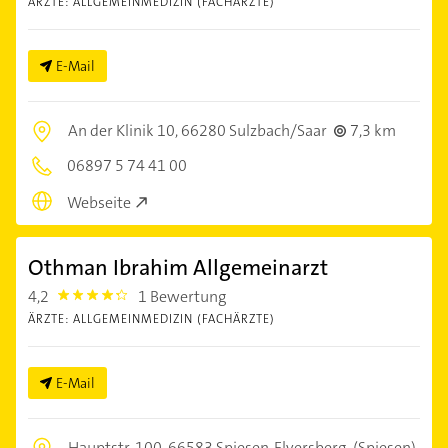
ÄRZTE: ALLGEMEINMEDIZIN (FACHÄRZTE)
E-Mail
An der Klinik 10,
66280 Sulzbach/Saar
7,3 km
06897 5 74 41 00
Webseite
Othman Ibrahim Allgemeinarzt
4,2
1 Bewertung
4.2000003
ÄRZTE: ALLGEMEINMEDIZIN (FACHÄRZTE)
E-Mail
Hauptstr. 100,
66583 Spiesen-Elversberg
(Spiesen)