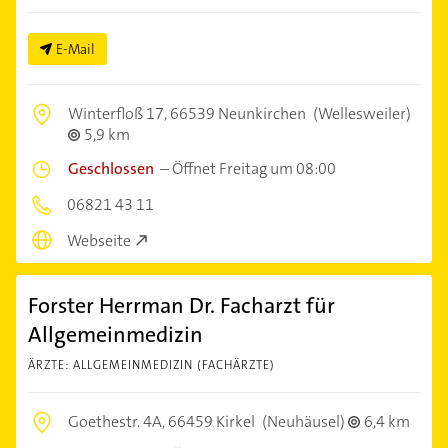
E-Mail
Winterfloß 17,
66539 Neunkirchen
(Wellesweiler)
5,9 km
Geschlossen
–
Öffnet Freitag um 08:00
06821 43 11
Webseite
Forster Herrman Dr. Facharzt für
Allgemeinmedizin
ÄRZTE: ALLGEMEINMEDIZIN (FACHÄRZTE)
Goethestr. 4A,
66459 Kirkel
(Neuhäusel)
6,4 km