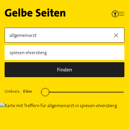
Finden
Umkreis:
0
km