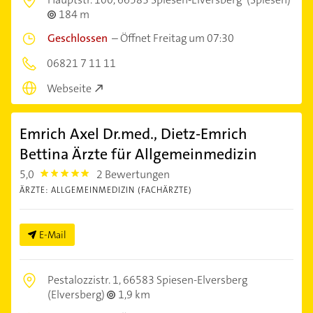
184 m
Geschlossen
–
Öffnet Freitag um 07:30
06821 7 11 11
Webseite
Emrich Axel Dr.med., Dietz-Emrich
Bettina Ärzte für Allgemeinmedizin
5,0
2 Bewertungen
5.0
ÄRZTE: ALLGEMEINMEDIZIN (FACHÄRZTE)
E-Mail
Pestalozzistr. 1,
66583 Spiesen-Elversberg
(Elversberg)
1,9 km