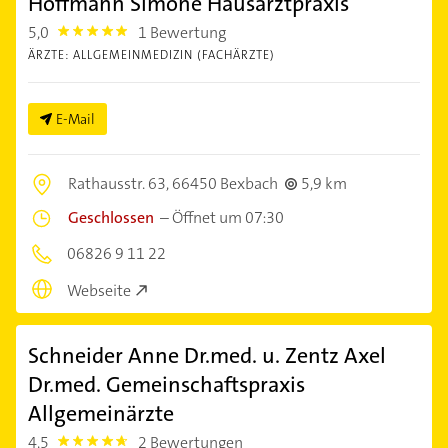
Hoffmann Simone Hausarztpraxis
5,0
1 Bewertung
5.0
ÄRZTE: ALLGEMEINMEDIZIN (FACHÄRZTE)
E-Mail
Rathausstr. 63,
66450 Bexbach
5,9 km
Geschlossen
–
Öffnet um 07:30
06826 9 11 22
Webseite
Schneider Anne Dr.med. u. Zentz Axel
Dr.med. Gemeinschaftspraxis
Allgemeinärzte
4,5
2 Bewertungen
4.5