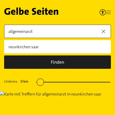
Finden
Umkreis:
0
km