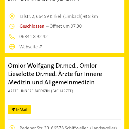
Talstr. 2,
66459 Kirkel
(Limbach)
8 km
Geschlossen
–
Öffnet um 07:30
06841 8 92 42
Webseite
Omlor Wolfgang Dr.med., Omlor
Lieselotte Dr.med. Ärzte für Innere
Medizin und Allgemeinmedizin
ÄRZTE: INNERE MEDIZIN (FACHÄRZTE)
E-Mail
Redener Str. 33,
66578 Schiffweiler
(Landsweiler)