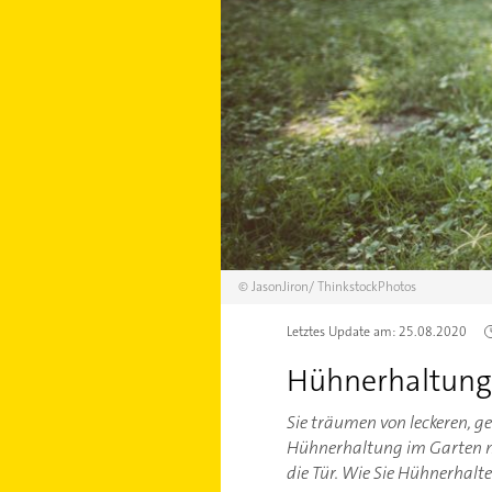
©
JasonJiron/
ThinkstockPhotos
Letztes Update am:
25.08.2020
Hühnerhaltung
Sie träumen von leckeren, g
Hühnerhaltung im Garten na
die Tür. Wie Sie Hühnerhalte