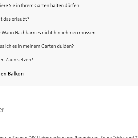
ere Sie in Ihrem Garten halten dürfen
t das erlaubt?
: Wann Nachbarn es nicht hinnehmen müssen
ss ich es in meinem Garten dulden?
en Zaun setzen?
den Balkon
f ich jeden Sichtschutz nutzen?
schetrocknen - Auf was Sie auf Ihrem Balkon besser verzichten s
er
ner in Sachen DIY, Heimwerken und Renovieren. Seine Tricks und T