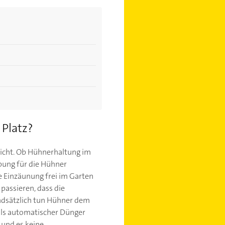
Platz?
nicht. Ob Hühnerhaltung im
bung für die Hühner
hne Einzäunung frei im Garten
passieren, dass die
ndsätzlich tun Hühner dem
als automatischer Dünger
n und es keine