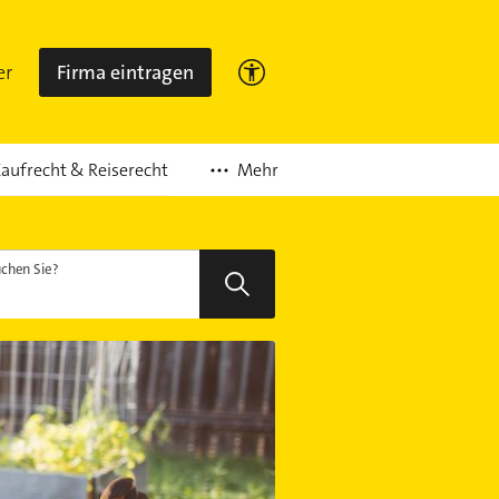
er
Firma eintragen
Mehr
aufrecht & Reiserecht
chen Sie?