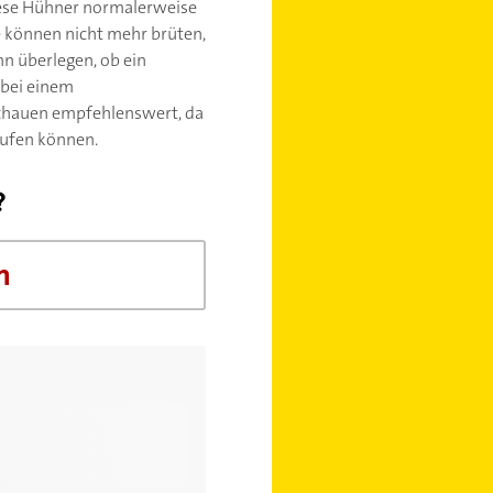
iese Hühner normalerweise
re können nicht mehr brüten,
nn überlegen, ob ein
 bei einem
schauen empfehlenswert, da
aufen können.
?
n