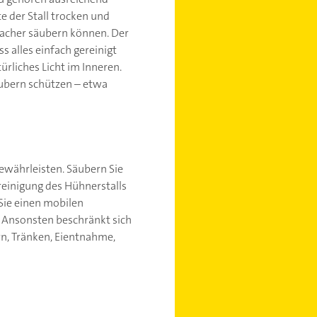
te der Stall trocken und
nfacher säubern können. Der
s alles einfach gereinigt
rliches Licht im Inneren.
äubern schützen – etwa
ewährleisten. Säubern Sie
reinigung des Hühnerstalls
Sie einen mobilen
. Ansonsten beschränkt sich
rn, Tränken, Eientnahme,