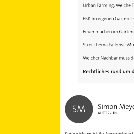
Urban Farming: Welche Ti
FKK im eigenen Garten: Is
Feuer machen im Garten
Streitthema Fallobst: Mu
Welcher Nachbar muss d
Rechtliches rund um 
Balkonverkleidung - Dar
Simon Meyer
Vom Rauchen bis zum Wä
Simon Mey
SM
AUTOR/-IN
Simon Meyer ist ihr Ansprechpart