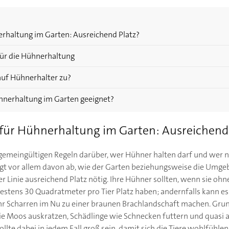
rhaltung im Garten: Ausreichend Platz?
für die Hühnerhaltung
uf Hühnerhalter zu?
hnerhaltung im Garten geeignet?
für Hühnerhaltung im Garten: Ausreichend 
llgemeingültigen Regeln darüber, wer Hühner halten darf und wer 
gt vor allem davon ab, wie der Garten beziehungsweise die Umge
ster Linie ausreichend Platz nötig. Ihre Hühner sollten, wenn sie o
tens 30 Quadratmeter pro Tier Platz haben; andernfalls kann es 
hr Scharren im Nu zu einer braunen Brachlandschaft machen. Gru
ie Moos auskratzen, Schädlinge wie Schnecken futtern und quasi 
ollte dabei in jedem Fall groß sein, damit sich die Tiere wohlfühle