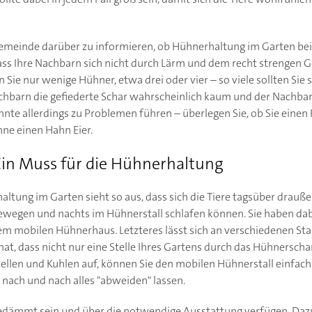
r Gemeinde darüber zu informieren, ob Hühnerhaltung im Garten be
dass Ihre Nachbarn sich nicht durch Lärm und dem recht strengen
n Sie nur wenige Hühner, etwa drei oder vier – so viele sollten Sie
chbarn die gefiederte Schar wahrscheinlich kaum und der Nachbars
nte allerdings zu Problemen führen – überlegen Sie, ob Sie eine
ne einen Hahn Eier.
Ein Muss für die Hühnerhaltung
ltung im Garten sieht so aus, dass sich die Tiere tagsüber drauße
wegen und nachts im Hühnerstall schlafen können. Sie haben dab
em mobilen Hühnerhaus. Letzteres lässt sich an verschiedenen St
 hat, dass nicht nur eine Stelle Ihres Gartens durch das Hühnerscha
tellen und Kuhlen auf, können Sie den mobilen Hühnerstall einfach
 nach und nach alles "abweiden" lassen.
 gedämmt sein und über die notwendige Ausstattung verfügen. Da