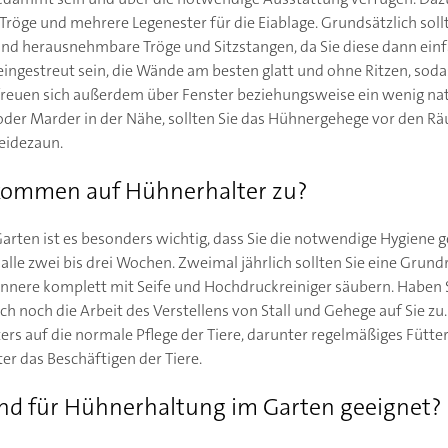
, Tröge und mehrere Legenester für die Eiablage. Grundsätzlich soll
 sind herausnehmbare Tröge und Sitzstangen, da Sie diese dann ei
eingestreut sein, die Wände am besten glatt und ohne Ritzen, sodas
reuen sich außerdem über Fenster beziehungsweise ein wenig natü
oder Marder in der Nähe, sollten Sie das Hühnergehege vor den R
eidezaun.
kommen auf Hühnerhalter zu?
arten ist es besonders wichtig, dass Sie die notwendige Hygiene g
lle zwei bis drei Wochen. Zweimal jährlich sollten Sie eine Grund
nnere komplett mit Seife und Hochdruckreiniger säubern. Haben 
h noch die Arbeit des Verstellens von Stall und Gehege auf Sie zu
ers auf die normale Pflege der Tiere, darunter regelmäßiges Fütte
r das Beschäftigen der Tiere.
nd für Hühnerhaltung im Garten geeignet?