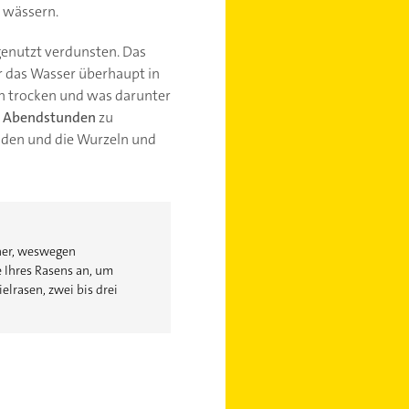
u wässern.
enutzt verdunsten. Das
r das Wasser überhaupt in
hin trocken und was darunter
r Abendstunden
zu
oden und die Wurzeln und
öher, weswegen
 Ihres Rasens an, um
elrasen, zwei bis drei