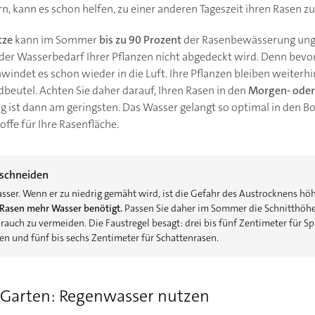
, kann es schon helfen, zu einer anderen Tageszeit ihren Rasen z
tze
kann im Sommer
bis zu 90 Prozent
der Rasenbewässerung ung
 der Wasserbedarf Ihrer Pflanzen nicht abgedeckt wird. Denn bevo
hwindet es schon wieder in die Luft. Ihre Pflanzen bleiben weiter
ldbeutel. Achten Sie daher darauf, Ihren Rasen in den
Morgen- ode
 ist dann am geringsten. Das Wasser gelangt so optimal in den B
offe für Ihre Rasenfläche.
 schneiden
asser. Wenn er zu niedrig gemäht wird, ist die Gefahr des Austrocknens h
 Rasen mehr Wasser benötigt.
Passen Sie daher im Sommer die Schnitthöhe
uch zu vermeiden. Die Faustregel besagt: drei bis fünf Zentimeter für Spi
en und fünf bis sechs Zentimeter für Schattenrasen.
 Garten: Regenwasser nutzen