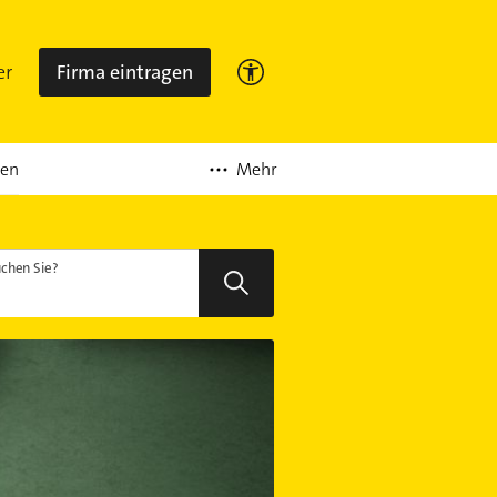
er
Firma eintragen
Mehr
ten
chen Sie?