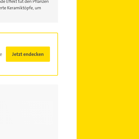
de Effekt tut den Pflanzen
ierte Keramiktöpfe, um
e
Jetzt endecken