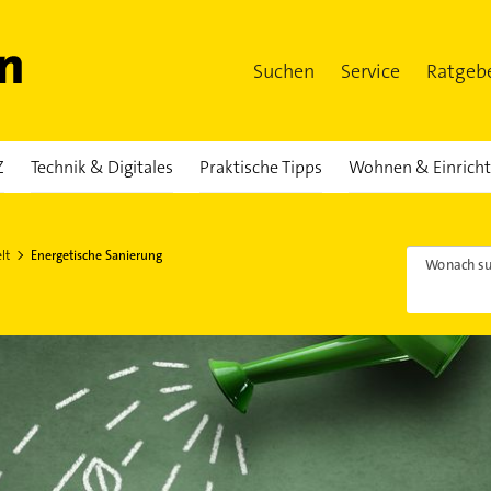
Suchen
Service
Ratgeb
Z
Technik & Digitales
Praktische Tipps
Wohnen & Einrich
lt
Energetische Sanierung
Wonach su