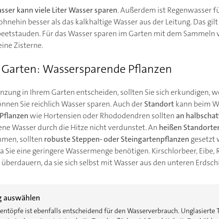
sser
kann viele Liter Wasser sparen
. Außerdem ist Regenwasser fü
ohnehin besser als das kalkhaltige Wasser aus der Leitung. Das gil
etstauden. Für das Wasser sparen im Garten mit dem Sammeln 
ine Zisterne.
 Garten: Wassersparende Pflanzen
lanzung in Ihrem Garten entscheiden, sollten Sie sich erkundigen, w
önnen Sie reichlich Wasser sparen. Auch der
Standort
kann beim Wa
 Pflanzen
wie Hortensien oder Rhododendren sollten
an halbschat
ne Wasser durch die Hitze nicht verdunstet. An
heißen Standorte
men, sollten
robuste Steppen- oder Steingartenpflanzen
gesetzt 
a Sie eine geringere Wassermenge benötigen. Kirschlorbeer, Eibe
 überdauern, da sie sich selbst mit Wasser aus den unteren Erdsc
g auswählen
ntöpfe ist ebenfalls entscheidend für den Wasserverbrauch. Unglasierte 