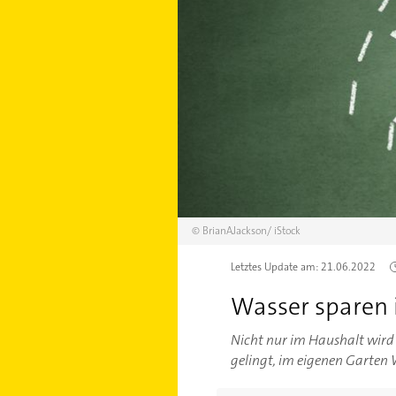
©
BrianAJackson/
iStock
Letztes Update am:
21.06.2022
Wasser sparen 
Nicht nur im Haushalt wird 
gelingt, im eigenen Garten 