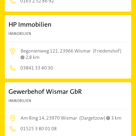
0163 2 52 86 92
HP Immobilien
IMMOBILIEN
Begonienweg 121,
23966 Wismar
(Friedenshof)
2,8 km
03841 33 40 30
Gewerbehof Wismar GbR
IMMOBILIEN
Am Ring 14,
23970 Wismar
(Dargetzow)
3 km
01525 3 80 01 08