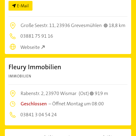
E-Mail
Große Seestr. 11,
23936 Grevesmühlen
18,8 km
03881 75 91 16
Webseite
Fleury Immobilien
IMMOBILIEN
Rabenstr. 2,
23970 Wismar
(Ost)
919 m
Geschlossen
–
Öffnet Montag um 08:00
03841 3 04 54 24