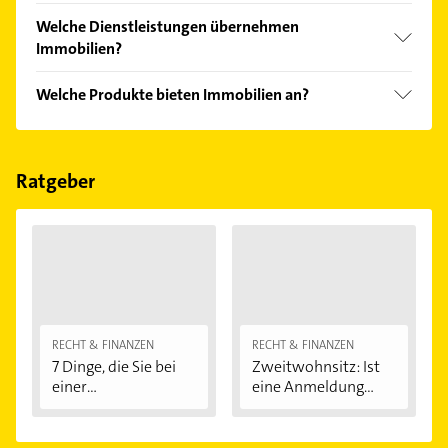
einfach nach
Bewertungen
sortiert anzeigen lassen.
Im Anbieter-Bereich finden Sie alle
Öffnungszeiten
.
Welche Dienstleistungen übernehmen
Bitte beachten Sie, dass diese an Sonn- und
Immobilien?
Feiertagen abweichen können.
Folgende Leistungen werden angeboten:
Welche Produkte bieten Immobilien an?
Hausverwaltung, Immobilienverkauf,
Immobilienverwaltung, Immobilienvermietung und
Das Angebot umfasst unter anderem
Immobilienvermittlung.
Eigentumswohnungen, Einfamilienhäuser,
Ferienwohnungen, Gewerbeimmobilien und
Ratgeber
Häuser.
RECHT & FINANZEN
RECHT & FINANZEN
7 Dinge, die Sie bei
Zweitwohnsitz: Ist
einer
eine Anmeldung...
Immobilienfinanzier
ung...