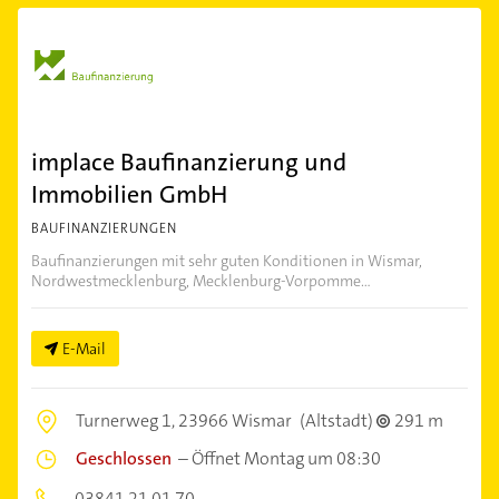
implace Baufinanzierung und
Immobilien GmbH
BAUFINANZIERUNGEN
Baufinanzierungen mit sehr guten Konditionen in Wismar,
Nordwestmecklenburg, Mecklenburg-Vorpomme...
E-Mail
Turnerweg 1,
23966 Wismar
(Altstadt)
291 m
Geschlossen
–
Öffnet Montag um 08:30
03841 21 01 70