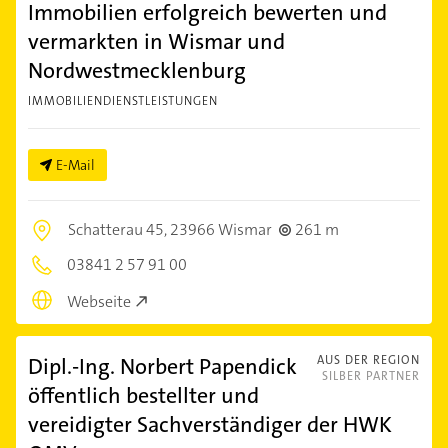
Immobilien erfolgreich bewerten und
vermarkten in Wismar und
Nordwestmecklenburg
IMMOBILIENDIENSTLEISTUNGEN
E-Mail
Schatterau 45,
23966 Wismar
261 m
03841 2 57 91 00
Webseite
Dipl.-Ing. Norbert Papendick
AUS DER REGION
SILBER PARTNER
öffentlich bestellter und
vereidigter Sachverständiger der HWK