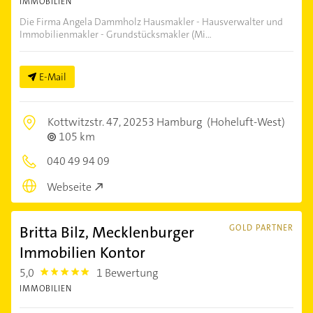
IMMOBILIEN
Die Firma Angela Dammholz Hausmakler - Hausverwalter und
Immobilienmakler - Grundstücksmakler (Mi...
E-Mail
Kottwitzstr. 47,
20253 Hamburg
(Hoheluft-West)
105 km
040 49 94 09
Webseite
Britta Bilz, Mecklenburger
GOLD PARTNER
Immobilien Kontor
5,0
1 Bewertung
5.0
IMMOBILIEN