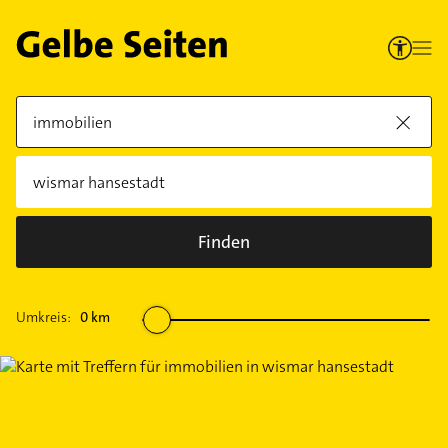
Finden
Umkreis:
0
km