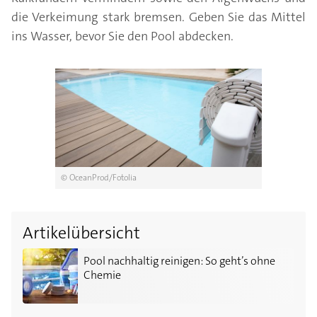
die Verkeimung stark bremsen. Geben Sie das Mittel
ins Wasser, bevor Sie den Pool abdecken.
© OceanProd/Fotolia
Artikelübersicht
Pool nachhaltig reinigen: So geht’s ohne Chemie
Pool nachhaltig reinigen: So geht’s ohne
Chemie