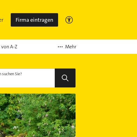
er
Firma eintragen
Mehr
 von A-Z
 suchen Sie?