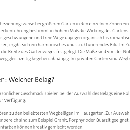
 beziehungsweise bei größeren Gärten in den einzelnen Zonen ei
treckenführung bestimmt in hohem Maß die Wirkung des Gartens.
ar, geschwungene und freie Wege dagegen organisch bis romantisc
n, ergibt sich ein harmonisches und strukturierendes Bild. Im Z
g die Breite des Gartenweges festgelegt. Die Maße sind von der N
weg gleichzeitig begehen, abhängig. Im privaten Garten sind Weg
n: Welcher Belag?
rsönlicher Geschmack spielen bei der Auswahl des Belags eine Ro
ur Verfügung:
ören zu den beliebtesten Wegbelägen im Hausgarten. Zur Auswahl 
nbereich sind zum Beispiel Granit, Porphyr oder Quarzit geeignet
infarben können kreativ gemischt werden.