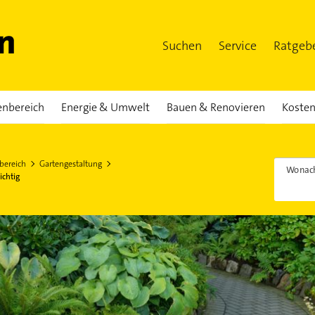
Suchen
Service
Ratgeb
enbereich
Energie & Umwelt
Bauen & Renovieren
Kosten
bereich
Gartengestaltung
Wonach
ichtig