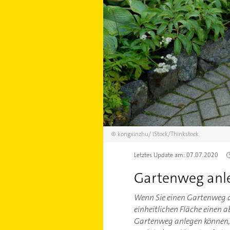
©
kongxinzhu/
iStock/Thinkstock
Letztes Update am:
07.07.2020
Gartenweg anleg
Wenn Sie einen Gartenweg a
einheitlichen Fläche einen 
Gartenweg anlegen können, s