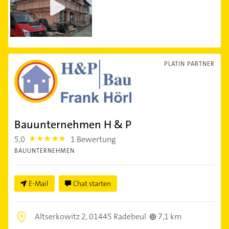
PLATIN PARTNER
Bauunternehmen H & P
5,0
1 Bewertung
5.0
BAUUNTERNEHMEN
E-Mail
Chat starten
Altserkowitz 2,
01445 Radebeul
7,1 km