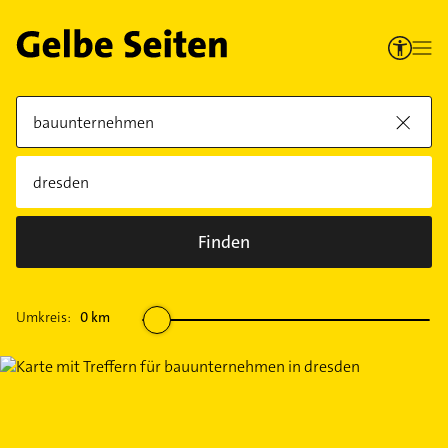
Finden
Umkreis:
0
km