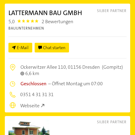
LATTERMANN BAU GMBH
SILBER PARTNER
5,0
2 Bewertungen
5.0
BAUUNTERNEHMEN
E-Mail
Chat starten
Ockerwitzer Allee 110,
01156 Dresden
(Gompitz)
6,6 km
Geschlossen
–
Öffnet Montag um 07:00
0351 4 31 31 31
Webseite
SILBER PARTNER