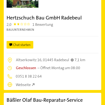
Hertzschuch Bau GmbH Radebeul
2,0
1 Bewertung
2.0
BAUUNTERNEHMEN
Chat starten
Altserkowitz 16,
01445 Radebeul
7,1 km
Geschlossen
–
Öffnet Montag um 08:00
0351 8 38 22 64
Webseite
Bäßler Olaf Bau-Reparatur-Service