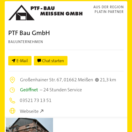
AUS DER REGION
PLATIN PARTNER
PTF Bau GmbH
BAUUNTERNEHMEN
E-Mail
Chat starten
Großenhainer Str. 67,
01662 Meißen
21,3 km
Geöffnet
–
24 Stunden Service
03521 73 13 51
Webseite