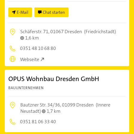
E-Mail
Chat starten
Schäferstr. 71,
01067 Dresden
(Friedrichstadt)
1,6 km
0351 48 10 68 80
Webseite
OPUS Wohnbau Dresden GmbH
BAUUNTERNEHMEN
Bautzner Str. 34/36,
01099 Dresden
(Innere
Neustadt)
1,7 km
0351 81 06 33 40