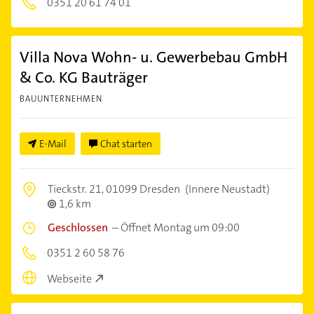
0351 20 61 74 01
Villa Nova Wohn- u. Gewerbebau GmbH
& Co. KG Bauträger
BAUUNTERNEHMEN
E-Mail
Chat starten
Tieckstr. 21,
01099 Dresden
(Innere Neustadt)
1,6 km
Geschlossen
–
Öffnet Montag um 09:00
0351 2 60 58 76
Webseite