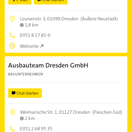
Louisenstr. 3,
01099 Dresden
(Äußere Neustadt)
1,8 km
0351 8 17 85-0
Webseite
Ausbauteam Dresden GmbH
BAUUNTERNEHMEN
Chat starten
Weimarische Str. 1,
01127 Dresden
(Pieschen-Süd)
2 km
0351 2 68 95 35