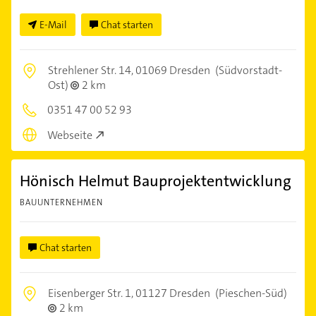
E-Mail
Chat starten
Strehlener Str. 14,
01069 Dresden
(Südvorstadt-
Ost)
2 km
0351 47 00 52 93
Webseite
Hönisch Helmut Bauprojektentwicklung
BAUUNTERNEHMEN
Chat starten
Eisenberger Str. 1,
01127 Dresden
(Pieschen-Süd)
2 km