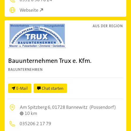
Webseite
AUS DER REGION
Bauunternehmen Trux e. Kfm.
BAUUNTERNEHMEN
E-Mail
Chat starten
Am Spitzberg 6,
01728 Bannewitz
(Possendorf)
10 km
035206 2 17 79