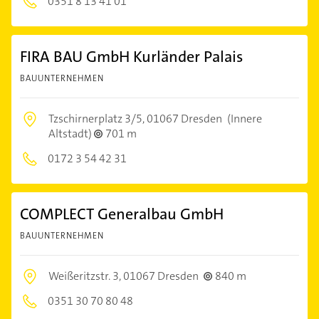
0351 8 13 41 01
FIRA BAU GmbH Kurländer Palais
BAUUNTERNEHMEN
Tzschirnerplatz 3/5,
01067 Dresden
(Innere
Altstadt)
701 m
0172 3 54 42 31
COMPLECT Generalbau GmbH
BAUUNTERNEHMEN
Weißeritzstr. 3,
01067 Dresden
840 m
0351 30 70 80 48