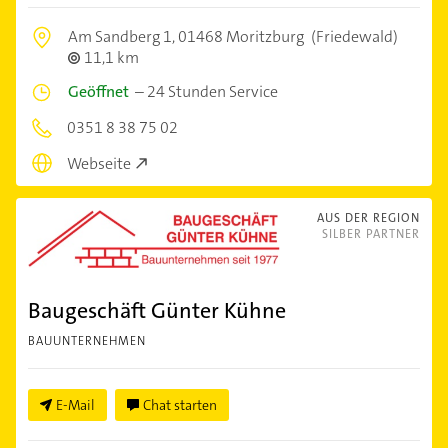
Am Sandberg 1,
01468 Moritzburg
(Friedewald)
11,1 km
Geöffnet
–
24 Stunden Service
0351 8 38 75 02
Webseite
AUS DER REGION
SILBER PARTNER
Baugeschäft Günter Kühne
BAUUNTERNEHMEN
E-Mail
Chat starten