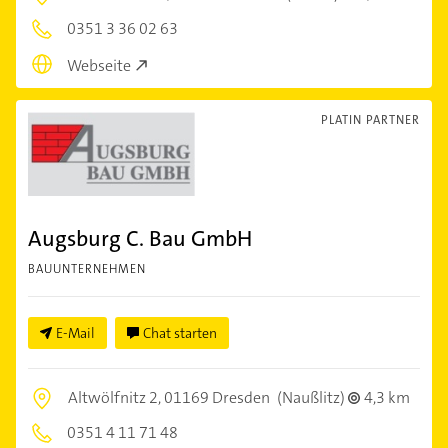
0351 3 36 02 63
Webseite
PLATIN PARTNER
Augsburg C. Bau GmbH
BAUUNTERNEHMEN
E-Mail
Chat starten
Altwölfnitz 2,
01169 Dresden
(Naußlitz)
4,3 km
0351 4 11 71 48