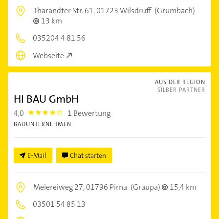
Tharandter Str. 61,
01723 Wilsdruff
(Grumbach)
13 km
035204 4 81 56
Webseite
AUS DER REGION
SILBER PARTNER
HI BAU GmbH
4,0
1 Bewertung
4.0
BAUUNTERNEHMEN
E-Mail
Chat starten
Meiereiweg 27,
01796 Pirna
(Graupa)
15,4 km
03501 54 85 13