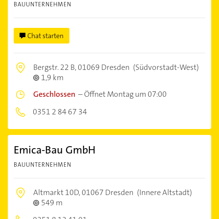
BAUUNTERNEHMEN
Chat starten
Bergstr. 22 B,
01069 Dresden
(Südvorstadt-West)
1,9 km
Geschlossen
–
Öffnet Montag um 07:00
0351 2 84 67 34
Emica-Bau GmbH
BAUUNTERNEHMEN
Altmarkt 10D,
01067 Dresden
(Innere Altstadt)
549 m