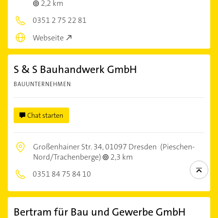
2,2 km
0351 2 75 22 81
Webseite
S & S Bauhandwerk GmbH
BAUUNTERNEHMEN
Chat starten
Großenhainer Str. 34,
01097 Dresden
(Pieschen-
Nord/Trachenberge)
2,3 km
0351 84 75 84 10
Bertram für Bau und Gewerbe GmbH