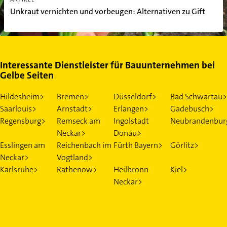
Unkraut vernichten und vorbeugen: Alternativen zu Gift
Interessante Dienstleister für Bauunternehmen bei
Gelbe Seiten
Hildesheim>
Bremen>
Düsseldorf>
Bad Schwartau>
Saarlouis>
Arnstadt>
Erlangen>
Gadebusch>
Regensburg>
Remseck am
Ingolstadt
Neubrandenbur
Neckar>
Donau>
Esslingen am
Reichenbach im
Fürth Bayern>
Görlitz>
Neckar>
Vogtland>
Karlsruhe>
Rathenow>
Heilbronn
Kiel>
Neckar>