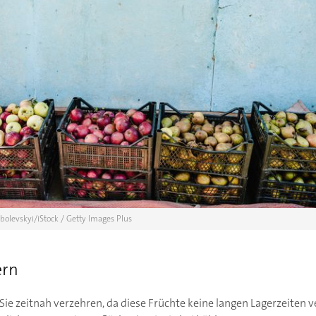
obolevskyi/iStock / Getty Images Plus
ern
Sie zeitnah verzehren, da diese Früchte keine langen Lagerzeiten 