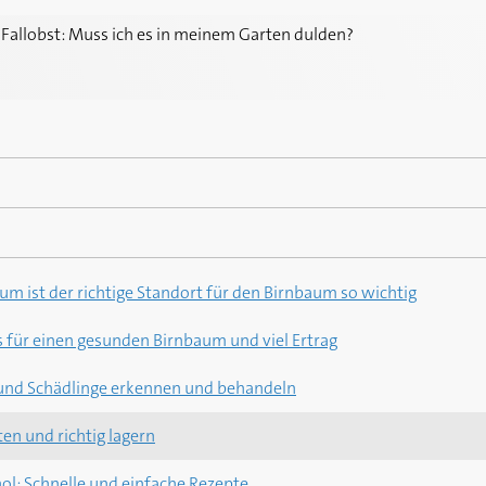
ss ich es in meinem Garten dulden?
 Fallobst: Muss ich es in meinem Garten dulden?
itte: Eine harte Nuss
Sie Quitten richtig an
r: Die beliebtesten Apfelsorten und mehr
ps für einen gesunden Apfelbaum und viel Ertrag
m ist der richtige Standort für den Birnbaum so wichtig
en sie über die Ernte der Quitten wissen
 und Schädlinge erkennen und behandeln
 für einen gesunden Birnbaum und viel Ertrag
: So werden Sie die Obstmade los
und Schädlinge erkennen und behandeln
ücken schon Diebstahl?
ten und richtig lagern
bleibt das Obst lange frisch
hol: Schnelle und einfache Rezepte