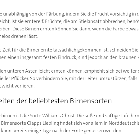
Sie unabhängig von der Färbung, indem Sie die Frucht vorsichtig i
leicht, ist sie erntereif. Früchte, die am Stielansatz abbrechen, b
iben. Diese Birnen ernten können Sie dann, wenn die Farbe etwas
helos drehen lässt.
die Zeit für die Birnenernte tatsächlich gekommen ist, schneiden Si
chen einen insgesamt festen Eindruck, sind jedoch an den braunen
den unteren Ästen leicht ernten können, empfiehlt sich bei weite
eller Pflücker. So verhindern Sie, mit der Leiter umzustürzen, fall
wicht verlieren.
eiten der beliebtesten Birnensorten
irnen ist die Sorte Williams Christ. Die süße und saftige Tafelbirn
e Birnensorte Clapps Liebling findet sich vor allem in Norddeutschla
 kann bereits einige Tage nach der Ernte genossen werden.