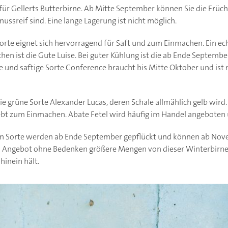
 für Gellerts Butterbirne. Ab Mitte September können Sie die Früch
ssreif sind. Eine lange Lagerung ist nicht möglich.
 Sorte eignet sich hervorragend für Saft und zum Einmachen. Ein e
n ist die Gute Luise. Bei guter Kühlung ist die ab Ende September r
e und saftige Sorte Conference braucht bis Mitte Oktober und ist 
ie grüne Sorte Alexander Lucas, deren Schale allmählich gelb wird. 
liebt zum Einmachen. Abate Fetel wird häufig im Handel angeboten
lten Sorte werden ab Ende September gepflückt und können ab No
n Angebot ohne Bedenken größere Mengen von dieser Winterbirne e
hinein hält.