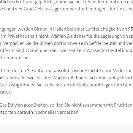
tlichen Erntezeit gepflückt, damit sie bei kühlen Temperaturen e
i und vier Grad Celsius Lagertemperatur benötigen, dürfen es be
gungen werden Birnen in Hallen bei einer Luftfeuchtigkeit von 95
m Privathaushalt nicht. Wählen Sie daher für die Lagerung von sp
e
. Verpacken Sie die Birnen portionsweise in Gefrierbeutel und vers
ntfernt sind. Damit über die Lagerzeit kein Wasser im Beutel konde
frierbeutel an.
hten, dürfen Sie dafür nur absolut frische Früchte ohne Verletzu
rbestände alle zwei bis drei Wochen. Befindet sich eine faulige Fruc
Kurzfristig können Sie frühe Sorten im Kühlschrank lagern. Im Ge
ratur.
Gas Ethylen ausdünsten, sollten Sie nicht zusammen mit Früchte
tsorten daraufhin schneller verderben.