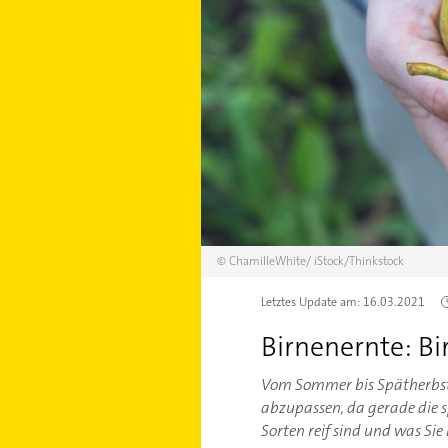
©
ChamilleWhite/
iStock/Thinkstock
Letztes Update am:
16.03.2021
Birnenernte: Bi
Vom Sommer bis Spätherbst is
abzupassen, da gerade die s
Sorten reif sind und was Si