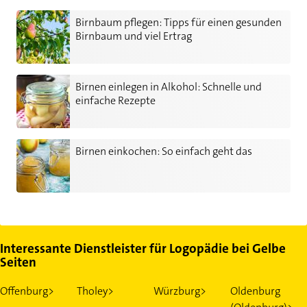
Birnbaum pflegen: Tipps für einen gesunden Birnbaum und viel
Birnbaum pflegen: Tipps für einen gesunden
Birnbaum und viel Ertrag
Birnen einlegen in Alkohol: Schnelle und einfache Rezepte
Birnen einlegen in Alkohol: Schnelle und
einfache Rezepte
Birnen einkochen: So einfach geht das
Birnen einkochen: So einfach geht das
Interessante Dienstleister für Logopädie bei Gelbe
Seiten
Offenburg>
Tholey>
Würzburg>
Oldenburg