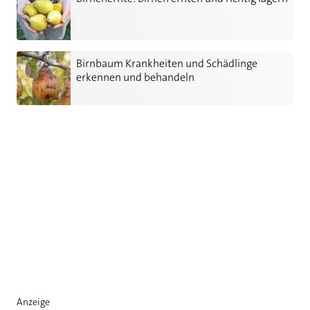
Birnbaum Krankheiten und Schädlinge erkennen und behande
Birnbaum Krankheiten und Schädlinge
erkennen und behandeln
Anzeige