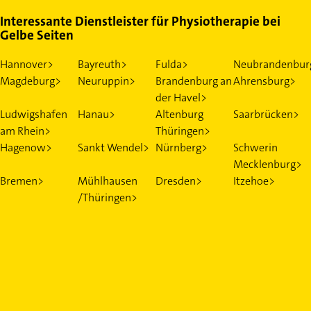
Interessante Dienstleister für Physiotherapie bei
Gelbe Seiten
Hannover>
Bayreuth>
Fulda>
Neubrandenbur
Magdeburg>
Neuruppin>
Brandenburg an
Ahrensburg>
der Havel>
Ludwigshafen
Hanau>
Altenburg
Saarbrücken>
am Rhein>
Thüringen>
Hagenow>
Sankt Wendel>
Nürnberg>
Schwerin
Mecklenburg>
Bremen>
Mühlhausen
Dresden>
Itzehoe>
/Thüringen>