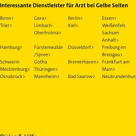
Interessante Dienstleister für Arzt bei Gelbe Seiten
Bonn>
Gera>
Berlin>
Essen>
Trier>
Limbach-
Kiel>
Weißenfels
Oberfrohna>
Sachsen
Anhalt>
Hamburg>
Fürstenwalde
Düsseldorf>
Freiburg im
/Spree>
Breisgau>
Schwerin
Gotha
Bremerhaven>
Frankfurt am
Mecklenburg>
Thüringen>
Main>
Osnabrück>
Mannheim>
Bad Saarow>
Neubrandenbur