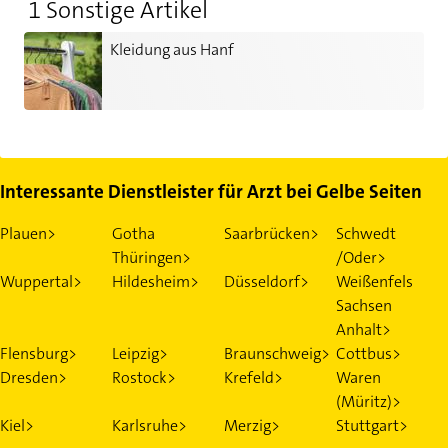
1 Sonstige Artikel
Kleidung aus Hanf
Kleidung aus Hanf
Interessante Dienstleister für Arzt bei Gelbe Seiten
Plauen>
Gotha
Saarbrücken>
Schwedt
Thüringen>
/Oder>
Wuppertal>
Hildesheim>
Düsseldorf>
Weißenfels
Sachsen
Anhalt>
Flensburg>
Leipzig>
Braunschweig>
Cottbus>
Dresden>
Rostock>
Krefeld>
Waren
(Müritz)>
Kiel>
Karlsruhe>
Merzig>
Stuttgart>