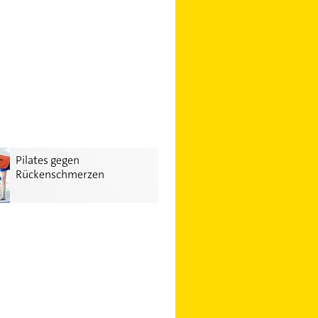
gegen Rückenschmerzen
Pilates gegen
Rückenschmerzen
per