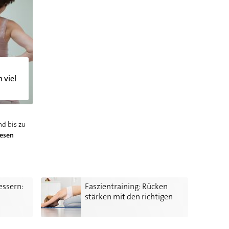
 viel
nd bis zu
lesen
fache Tipps
Faszientraining: Rücken stärken mit den richtigen Üb
essern:
Faszientraining: Rücken
stärken mit den richtigen
Übungen