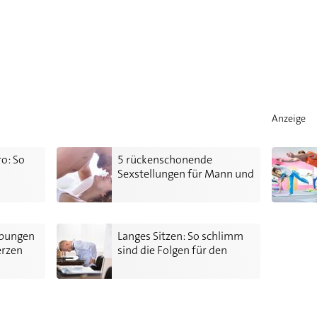
Anzeige
eiden Sie Rückenschmerzen
5 rückenschonende Sexstellungen für Mann und Frau
Pilates 
ro: So
5 rückenschonende
Sexstellungen für Mann und
Frau
en Rückenschmerzen
Langes Sitzen: So schlimm sind die Folgen für den Kör
Übungen
Langes Sitzen: So schlimm
rzen
sind die Folgen für den
Körper