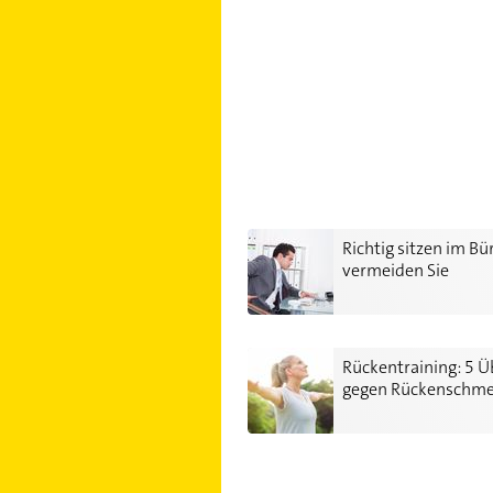
Richtig sitzen im Büro: So verm
Richtig sitzen im Bü
vermeiden Sie
Rückenschmerzen
Rückentraining: 5 Übungen geg
Rückentraining: 5 
gegen Rückenschme