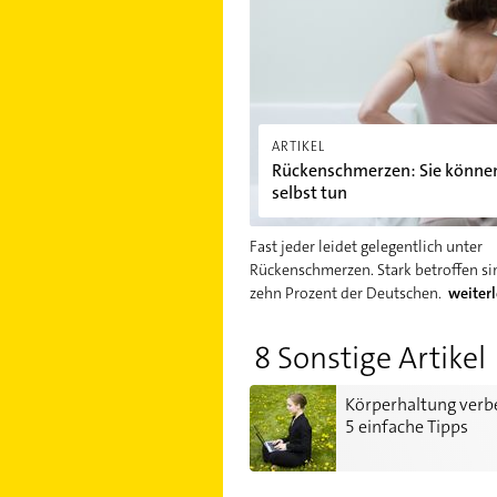
ARTIKEL
Rückenschmerzen: Sie können
selbst tun
Fast jeder leidet gelegentlich unter
Rückenschmerzen. Stark betroffen si
zehn Prozent der Deutschen.
weiter
8 Sonstige Artikel
Körperhaltung verbessern: 5 ein
Körperhaltung verb
5 einfache Tipps