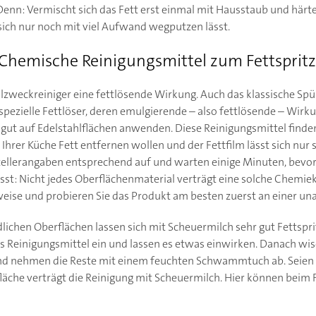
enn: Vermischt sich das Fett erst einmal mit Hausstaub und härtet
 sich nur noch mit viel Aufwand wegputzen lässt.
: Chemische Reinigungsmittel zum Fettsprit
zweckreiniger eine fettlösende Wirkung. Auch das klassische Spülm
 spezielle Fettlöser, deren emulgierende – also fettlösende – Wirku
l gut auf Edelstahlflächen anwenden. Diese Reinigungsmittel finde
Ihrer Küche Fett entfernen wollen und der Fettfilm lässt sich nur s
ellerangaben entsprechend auf und warten einige Minuten, bevor
t: Nicht jedes Oberflächenmaterial verträgt eine solche Chemiek
weise und probieren Sie das Produkt am besten zuerst an einer unau
ichen Oberflächen lassen sich mit Scheuermilch sehr gut Fettspri
as Reinigungsmittel ein und lassen es etwas einwirken. Danach wis
 nehmen die Reste mit einem feuchten Schwammtuch ab. Seien S
fläche verträgt die Reinigung mit Scheuermilch. Hier können beim 