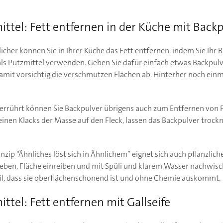
ittel: Fett entfernen in der Küche mit Back
cher können Sie in Ihrer Küche das Fett entfernen, indem Sie Ihr
ls Putzmittel verwenden. Geben Sie dafür einfach etwas Backpulv
mit vorsichtig die verschmutzen Flächen ab. Hinterher noch ein
verrührt können Sie Backpulver übrigens auch zum Entfernen von F
 einen Klacks der Masse auf den Fleck, lassen das Backpulver troc
ip “Ähnliches löst sich in Ähnlichem” eignet sich auch pflanzliche
 geben, Fläche einreiben und mit Spüli und klarem Wasser nachwis
eil, dass sie oberflächenschonend ist und ohne Chemie auskommt.
ittel: Fett entfernen mit Gallseife