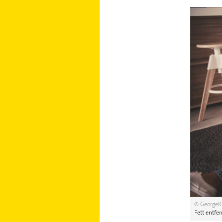
© GeorgeR
Fett entfe