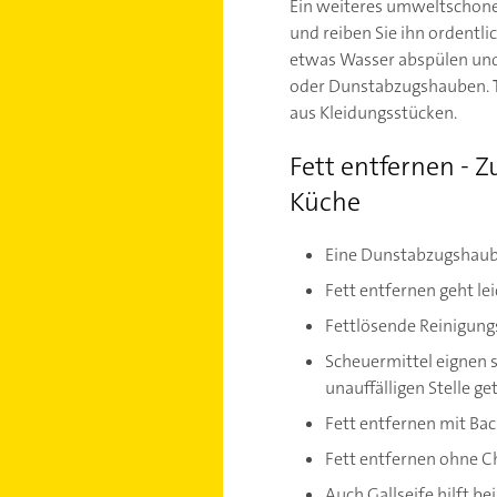
Ein weiteres umweltschonen
und reiben Sie ihn ordentli
etwas Wasser abspülen und 
oder Dunstabzugshauben.
aus Kleidungsstücken.
Fett entfernen - 
Küche
Eine Dunstabzugshaube 
Fett entfernen geht le
Fettlösende Reinigungs
Scheuermittel eignen s
unauffälligen Stelle g
Fett entfernen mit Back
Fett entfernen ohne C
Auch Gallseife hilft be