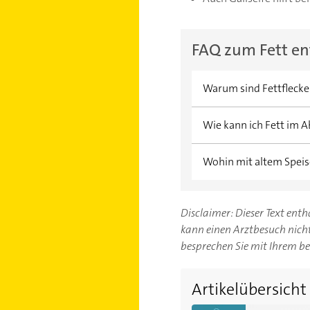
FAQ zum Fett en
Warum sind Fettflecken
Normalerweise lassen s
Wie kann ich Fett im A
daran, dass die meiste
Wasser entfernen, wesh
Fett im Abfluss kann e
Wohin mit altem Speis
formieren kann. Zunäch
Sie in den Abfluss kippe
Viele schütten altes Sp
Sie einen Experten für
kann auf Dauer die Roh
Disclaimer: Dieser Text ent
garkein Fett in Ihr Wa
entsorgen. Sie können d
kann einen Arztbesuch nicht 
besprechen Sie mit Ihrem b
Artikelübersicht