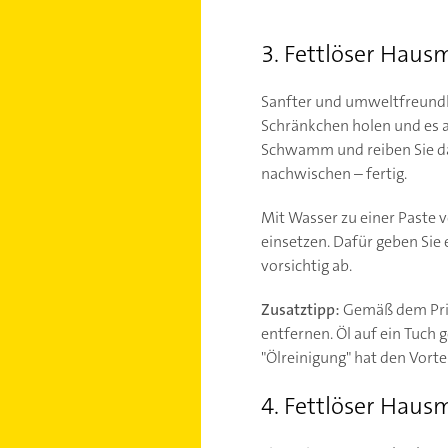
3. Fettlöser Hausm
Sanfter und umweltfreundli
Schränkchen holen und es a
Schwamm und reiben Sie da
nachwischen – fertig.
Mit Wasser zu einer Paste 
einsetzen. Dafür geben Sie
vorsichtig ab.
Zusatztipp:
Gemäß dem Prinz
entfernen. Öl auf ein Tuch
"Ölreinigung" hat den Vort
4. Fettlöser Hausm