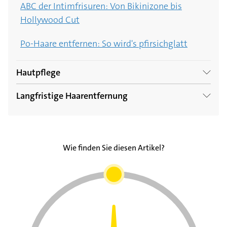
ABC der Intimfrisuren: Von Bikinizone bis
Hollywood Cut
Po-Haare entfernen: So wird's pfirsichglatt
Hautpflege
Langfristige Haarentfernung
Rasurbrand vermeiden: Tipps zum Rasieren
ohne Pickel
Dauerhafte Haarentfernung: Epilierer, Waxing,
Laser – welche Methoden gibt es?
Beim Rasieren geschnitten: SOS-Maßnahmen
Wie finden Sie diesen Artikel?
für kleine Schnittwunden
Haarentfernung mit Laser und IPL: Kosten,
Nutzen, Risiken
Eingewachsene Haare: Richtig entfernen und in
Zukunft vermeiden
Haarentfernung mit Wachs: Das gilt es zu
beachten