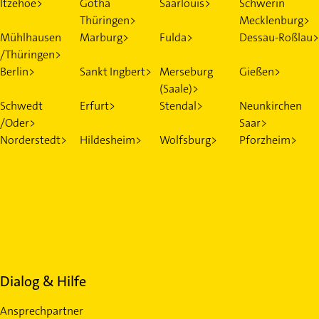
Itzehoe>
Gotha
Saarlouis>
Schwerin
Thüringen>
Mecklenburg>
Mühlhausen
Marburg>
Fulda>
Dessau-Roßlau>
/Thüringen>
Berlin>
Sankt Ingbert>
Merseburg
Gießen>
(Saale)>
Schwedt
Erfurt>
Stendal>
Neunkirchen
/Oder>
Saar>
Norderstedt>
Hildesheim>
Wolfsburg>
Pforzheim>
Dialog & Hilfe
Ansprechpartner