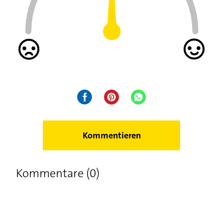
Zuckerpaste zur Haarentfernung: Was ist das
sogenannte Sugaring?
Sugaring selber machen: Tipps und Rezepte für
die Haarentfernung
Richtig Epilieren: Ohne Schmerzen lange glatt
– so geht's!
Kommentieren
Kommentare (0)