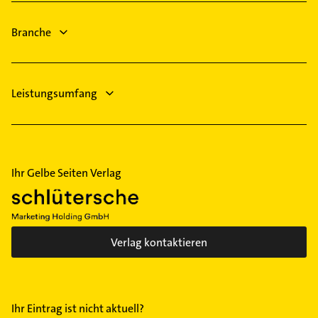
Dachdecker
Physiotherapie
Waldhof
Branche
Krankengymnastik
Wallstadt
Leistungsumfang
Ihr Gelbe Seiten Verlag
Verlag kontaktieren
Ihr Eintrag ist nicht aktuell?