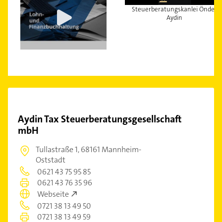
Steuerberatungskanlei Önder
Aydin
Aydin Tax Steuerberatungsgesellschaft
mbH
Tullastraße 1,
68161 Mannheim-
Oststadt
0621 43 75 95 85
0621 43 76 35 96
Webseite
0721 38 13 49 50
0721 38 13 49 59