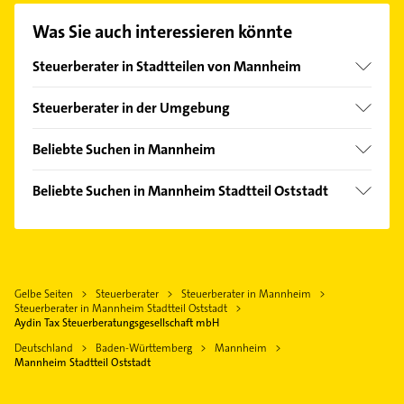
Adresse oder Mail in unserem Kontaktdaten-Bereich
Was Sie auch interessieren könnte
auswählen. Hier finden Sie alle
Kontaktdaten
.
Steuerberater in Stadtteilen von Mannheim
Feudenheim
Steuerberater in der Umgebung
Käfertal
Ludwigshafen am Rhein
Lindenhof
Beliebte Suchen in Mannheim
Altrip
Neckarau
Physikalische Therapie
Neuhofen Pfalz
Beliebte Suchen in Mannheim Stadtteil Oststadt
Neckarstadt
Physiotherapie
Limburgerhof
Klempner
Neuostheim
Krankengymnastik
Viernheim
Gasinstallateur
Quadrate
Immobilien
Edingen-Neckarhausen
Sanitärinstallation
Rheinau
Immobilienmakler
Ladenburg
Gelbe Seiten
Steuerberater
Steuerberater in Mannheim
Putzfrau
Sandhofen
Klempner
Steuerberater in Mannheim Stadtteil Oststadt
Mutterstadt
Gebäudereinigung
Aydin Tax Steuerberatungsgesellschaft mbH
Schönau
Gasinstallateur
Frankenthal (Pfalz)
Bauunternehmen
Deutschland
Baden-Württemberg
Mannheim
Schwetzingerstadt
Sanitärinstallation
Mannheim Stadtteil Oststadt
Lampertheim
Zahnarzt
Seckenheim
Zahnarzt
Physikalische Therapie
Vogelstang