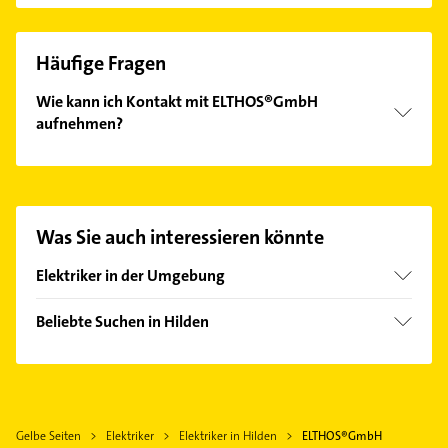
Häufige Fragen
Wie kann ich Kontakt mit ELTHOS®GmbH
aufnehmen?
Es ist sehr einfach Kontakt mit ELTHOS®GmbH
aufzunehmen. Einfach die passenden
Kontaktmöglichkeiten wie Adresse oder Mail in
unserem Kontaktdaten-Bereich auswählen. Hier
Was Sie auch interessieren könnte
finden Sie alle
Kontaktdaten
.
Elektriker in der Umgebung
Erkrath
Beliebte Suchen in Hilden
Haan Rheinland
Klempner
Langenfeld (Rheinland)
Gasinstallateur
Monheim am Rhein
Sanitärinstallation
Leichlingen (Rheinland)
Gelbe Seiten
Elektriker
Elektriker in Hilden
ELTHOS®GmbH
Physikalische Therapie