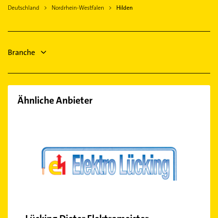
Mettmann
Deutschland
Nordrhein-Westfalen
Hilden
Physiotherapie
Dormagen
Krankengymnastik
Solingen
Hausarzt
Düsseldorf
Allgemeinarzt
Branche
Wülfrath
Arzt
Steuerberater
Ähnliche Anbieter