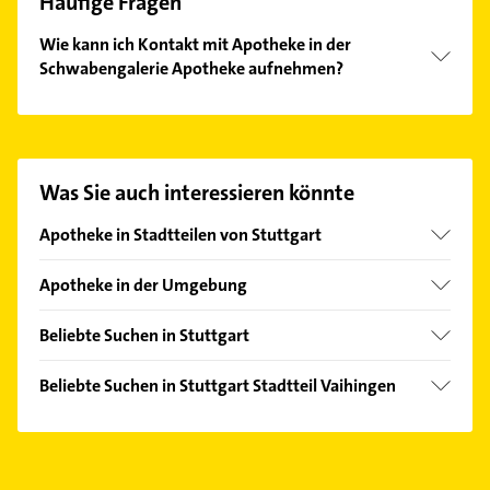
Häufige Fragen
Wie kann ich Kontakt mit Apotheke in der
Schwabengalerie Apotheke aufnehmen?
Es ist sehr einfach Kontakt mit Apotheke in der
Schwabengalerie Apotheke aufzunehmen. Einfach
die passenden Kontaktmöglichkeiten wie Adresse
oder Mail in unserem Kontaktdaten-Bereich
Was Sie auch interessieren könnte
auswählen. Hier finden Sie alle
Kontaktdaten
.
Apotheke in Stadtteilen von Stuttgart
Bad Cannstatt
Apotheke in der Umgebung
Degerloch
Leinfelden-Echterdingen
Feuerbach
Beliebte Suchen in Stuttgart
Sindelfingen
Freiberg
Elektroinstallation
Gerlingen
Beliebte Suchen in Stuttgart Stadtteil Vaihingen
Heumaden
Elektriker
Böblingen
Immobilien
Möhringen
Elektro Reparatur
Schönaich Württemberg
Immobilienmakler
Mitte
Physikalische Therapie
Filderstadt
Bestatter
Nord