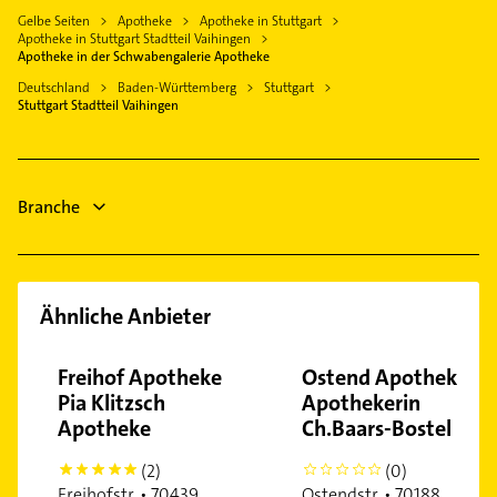
Physiotherapie
Leonberg Württemberg
Gelbe Seiten
Apotheke
Apotheke in Stuttgart
Fensterbauer
Ost
Krankengymnastik
Apotheke in Stuttgart Stadtteil Vaihingen
Ditzingen
Fenster
Apotheke in der Schwabengalerie Apotheke
Plieningen
Bestatter
Korntal-Münchingen
Elektroinstallation
Deutschland
Baden-Württemberg
Stuttgart
Rot
Bauunternehmen
Stuttgart Stadtteil Vaihingen
Ostfildern
Elektriker
Süd
Klempner
Elektro Reparatur
Stammheim
Gasinstallateur
Putzfrau
Weilimdorf
Branche
Gebäudereinigung
West
Zuffenhausen
Ähnliche Anbieter
Freihof Apotheke
Ostend Apotheke
Pia Klitzsch
Apothekerin
Apotheke
Ch.Baars-Bostel
(2)
(0)
5
0
Freihofstr. • 70439
Ostendstr. • 70188