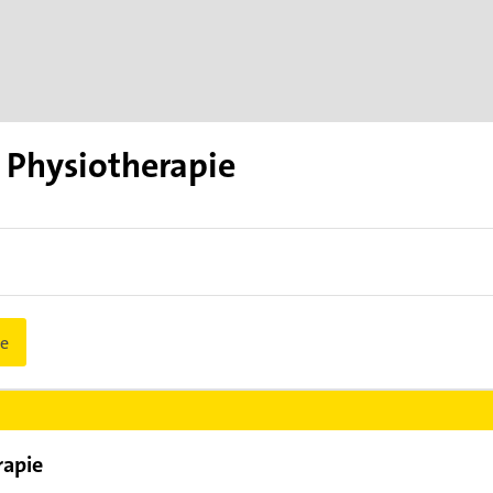
 Physiotherapie
e
rapie