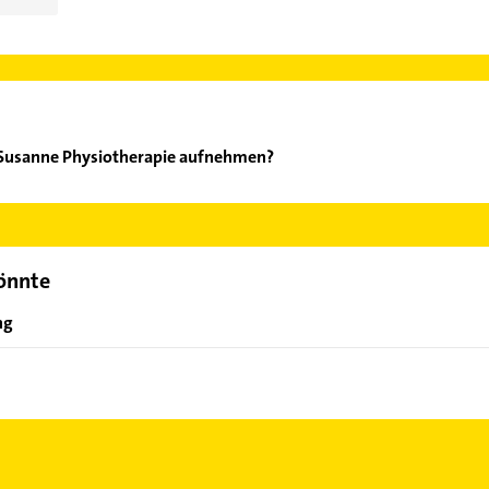
t Susanne Physiotherapie aufnehmen?
lbrecht Susanne Physiotherapie aufzunehmen. Einfach die passend
ktdaten-Bereich auswählen. Hier finden Sie alle
Kontaktdaten
.
könnte
ng