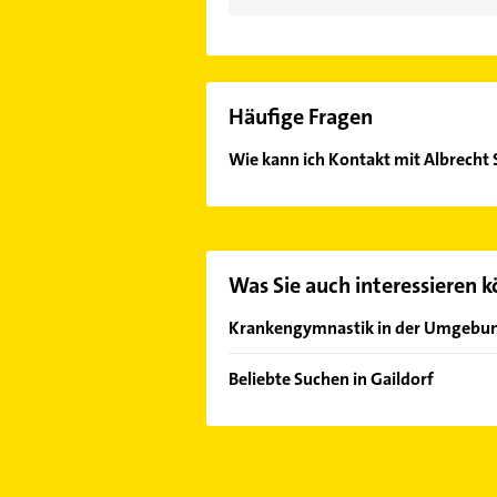
Häufige Fragen
Wie kann ich Kontakt mit Albrech
Es ist sehr einfach Kontakt mit A
Adresse oder Mail in unserem Konta
Was Sie auch interessieren 
Krankengymnastik in der Umgebu
Bühlertann
Beliebte Suchen in Gaildorf
Schwäbisch Hall
Phoniatrie
Michelfeld Kreis Schwäbisch Hall
Logopädie
Murrhardt
Bauunternehmen
Welzheim