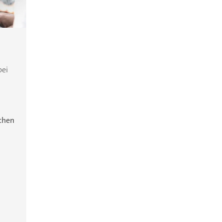
bei
ichen