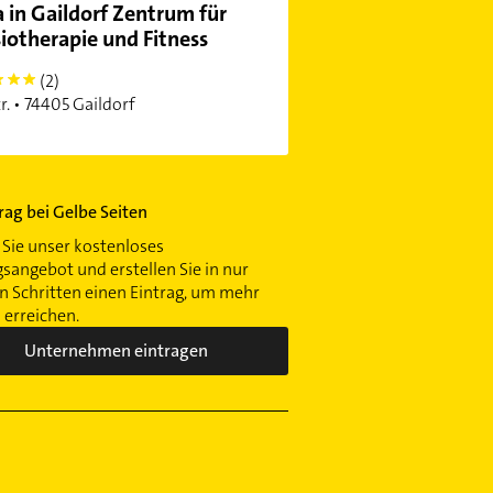
 in Gaildorf Zentrum für
iotherapie und Fitness
(2)
r. • 74405 Gaildorf
trag bei Gelbe Seiten
Sie unser kostenloses
gsangebot und erstellen Sie in nur
 Schritten einen Eintrag, um mehr
erreichen.
Unternehmen eintragen