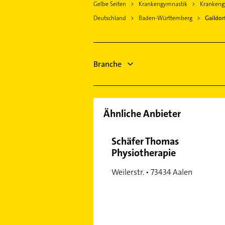
Gelbe Seiten
Krankengymnastik
Krankengy
Klempner
Alfdorf
Deutschland
Baden-Württemberg
Gaildor
Sanitärinstallation
Untermünkheim
Bestatter
Mainhardt
Heizung & Sanitär
Auenwald
Lüftungsanlagen
Branche
Mutlangen
Heizungsbauer
Heizungsfirmen
Ähnliche Anbieter
Schäfer Thomas
Physiotherapie
Weilerstr. • 73434 Aalen