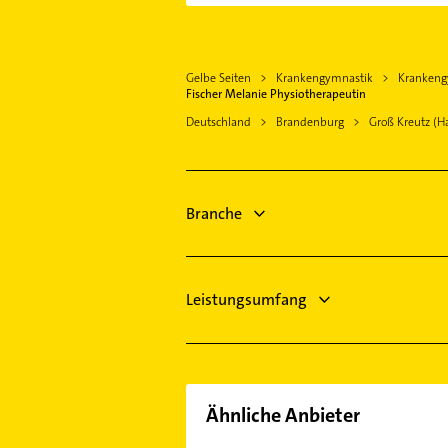
Ketzin /Havel
Bestatter
Brandenburg an der Havel
Arzt
Schwielowsee
Gelbe Seiten
Krankengymnastik
Krankengy
Elektroinstallation
Michendorf
Fischer Melanie Physiotherapeutin
Elektriker
Potsdam
Deutschland
Brandenburg
Groß Kreutz (H
Elektro Reparatur
Seddiner See
Gartenbau & Landschaftsbau
Beelitz Mark
Maler
Wustermark
Branche
Steuerberater
Dachdecker
Leistungsumfang
Ähnliche Anbieter