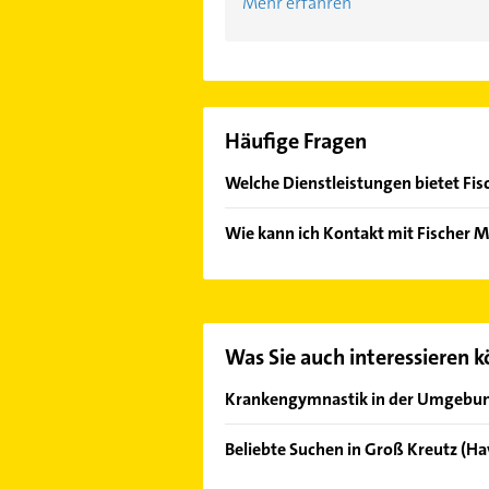
Mehr erfahren
Häufige Fragen
Welche Dienstleistungen bietet Fis
Folgende Leistungen werden angeb
Wie kann ich Kontakt mit Fischer 
Es ist sehr einfach Kontakt mit Fi
Adresse oder Mail in unserem Konta
Was Sie auch interessieren 
Krankengymnastik in der Umgebu
Kloster Lehnin
Beliebte Suchen in Groß Kreutz (Ha
Werder (Havel)
Rechtsanwalt