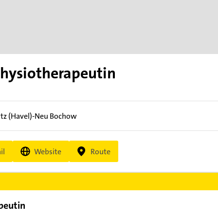
Physiotherapeutin
tz (Havel)-Neu Bochow
il
Website
Route
peutin