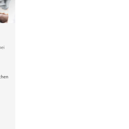
bei
ichen