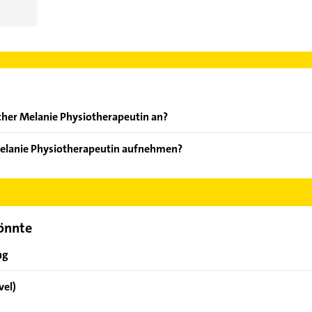
cher Melanie Physiotherapeutin an?
oten: Physiotherapeut und Manuelle Therapie.
Melanie Physiotherapeutin aufnehmen?
scher Melanie Physiotherapeutin aufzunehmen. Einfach die passen
ktdaten-Bereich auswählen. Hier finden Sie alle
Kontaktdaten
.
könnte
ng
vel)