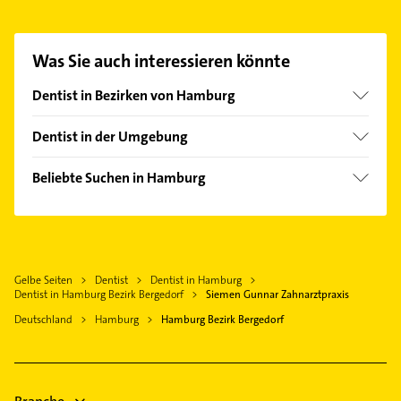
Zahnarztpraxis aufzunehmen. Einfach die
passenden Kontaktmöglichkeiten wie Adresse oder
Mail in unserem Kontaktdaten-Bereich auswählen.
Was Sie auch interessieren könnte
Hier finden Sie alle
Kontaktdaten
.
Dentist in Bezirken von Hamburg
Bezirk Altona
Dentist in der Umgebung
Bezirk Eimsbüttel
Wentorf bei Hamburg
Bezirk Hamburg-Mitte
Beliebte Suchen in Hamburg
Reinbek
Bezirk Hamburg-Nord
Schreiner
Glinde Kreis Stormarn
Bezirk Harburg
Dachdecker
Aumühle bei Hamburg
Bezirk Wandsbek
Bestatter
Barsbüttel
Hamburg-Altstadt
Gelbe Seiten
Dentist
Dentist in Hamburg
Bauunternehmen
Geesthacht
Dentist in Hamburg Bezirk Bergedorf
Siemen Gunnar Zahnarztpraxis
Elektroinstallation
Stelle Kreis Harburg
Deutschland
Hamburg
Hamburg Bezirk Bergedorf
Elektriker
Winsen (Luhe)
Elektro Reparatur
Seevetal
Phoniatrie
Schwarzenbek