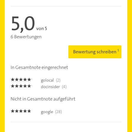
5,0
von 5
6 Bewertungen
Bewertung schreiben
In Gesamtnote eingerechnet
golocal
(2)
5.0
docinsider
(4)
5.0
Nicht in Gesamtnote aufgeführt
google
(28)
4.7000003