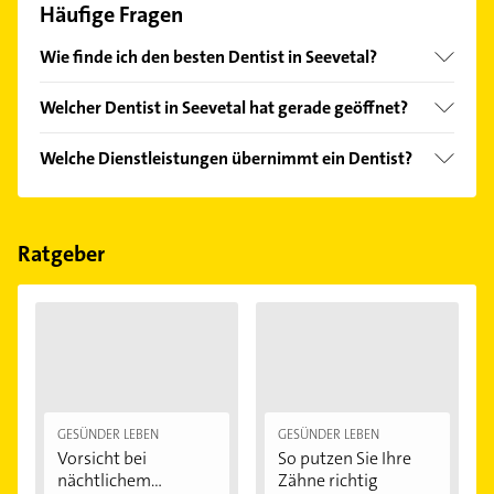
Häufige Fragen
Wie finde ich den besten Dentist in Seevetal?
Vergleichen Sie alle Anbieter anhand echter
Welcher Dentist in Seevetal hat gerade geöffnet?
Kundenmeinungen und profitieren Sie von den
Empfehlungen. Die Suchergebnisse können Sie sich
Im Anbieter-Bereich finden Sie alle
Öffnungszeiten
.
Welche Dienstleistungen übernimmt ein Dentist?
einfach nach
Bewertungen
sortiert anzeigen lassen.
Bitte beachten Sie, dass diese an Sonn- und
Feiertagen abweichen können.
Folgende Leistungen werden angeboten: Brücken,
Kronen, Amalgam-Füllung, Bleaching und
Goldfüllung.
Ratgeber
GESÜNDER LEBEN
GESÜNDER LEBEN
Vorsicht bei
So putzen Sie Ihre
nächtlichem
Zähne richtig