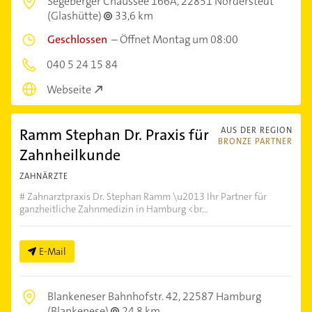
Segeberger Chaussee 166A,
22851 Norderstedt
(Glashütte)
33,6 km
Geschlossen
–
Öffnet Montag um 08:00
040 5 24 15 84
Webseite
Ramm Stephan Dr. Praxis für
AUS DER REGION
BRONZE PARTNER
Zahnheilkunde
ZAHNÄRZTE
# Zahnarztpraxis Dr. Stephan Ramm \u2013 Ihr Partner für
ganzheitliche Zahnmedizin in Hamburg <br...
E-Mail
Blankeneser Bahnhofstr. 42,
22587 Hamburg
(Blankenese)
24,8 km