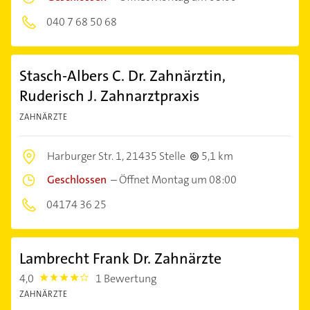
040 7 68 50 68
Stasch-Albers C. Dr. Zahnärztin,
Ruderisch J. Zahnarztpraxis
ZAHNÄRZTE
Harburger Str. 1,
21435 Stelle
5,1 km
Geschlossen
–
Öffnet Montag um 08:00
04174 36 25
Lambrecht Frank Dr. Zahnärzte
4,0
1 Bewertung
4.0
ZAHNÄRZTE