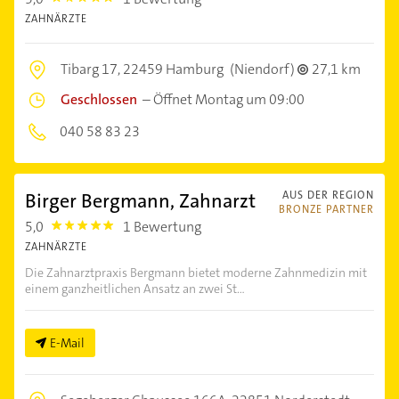
ZAHNÄRZTE
Tibarg 17,
22459 Hamburg
(Niendorf)
27,1 km
Geschlossen
–
Öffnet Montag um 09:00
040 58 83 23
Birger Bergmann, Zahnarzt
AUS DER REGION
BRONZE PARTNER
5,0
1 Bewertung
5.0
ZAHNÄRZTE
Die Zahnarztpraxis Bergmann bietet moderne Zahnmedizin mit
einem ganzheitlichen Ansatz an zwei St...
E-Mail