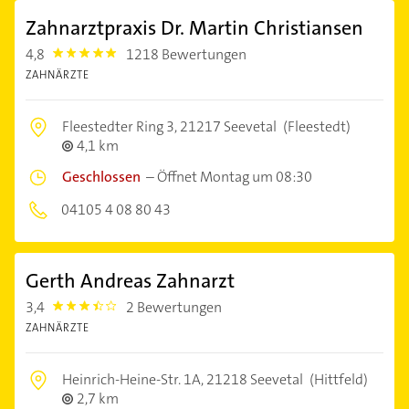
Zahnarztpraxis Dr. Martin Christiansen
4,8
1218 Bewertungen
4.8
ZAHNÄRZTE
Fleestedter Ring 3,
21217 Seevetal
(Fleestedt)
4,1 km
Geschlossen
–
Öffnet Montag um 08:30
04105 4 08 80 43
Gerth Andreas Zahnarzt
3,4
2 Bewertungen
3.4
ZAHNÄRZTE
Heinrich-Heine-Str. 1A,
21218 Seevetal
(Hittfeld)
2,7 km