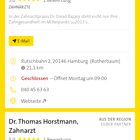
5,0
1 Bewertung
5.0
ZAHNÄRZTE
In der Zahnarztpraxis Dr. Emad Bazary steht nicht nur Ihre
Zahngesundheit im Mittelpunkt \u2013 s...
E-Mail
Rutschbahn 2,
20146 Hamburg
(Rotherbaum)
21,1 km
Geschlossen
–
Öffnet Montag um 09:00
040 45 63 63
Webseite
Dr. Thomas Horstmann,
AUS DER REGION
SILBER PARTNER
Zahnarzt
5,0
1 Bewertung
5.0