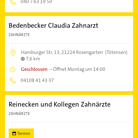
040 7 63 19 50
Bedenbecker Claudia Zahnarzt
ZAHNÄRZTE
Hamburger Str. 13,
21224 Rosengarten
(Tötensen)
7,6 km
Geschlossen
–
Öffnet Montag um 14:00
04108 41 43 37
Reinecken und Kollegen Zahnärzte
ZAHNÄRZTE
Termin