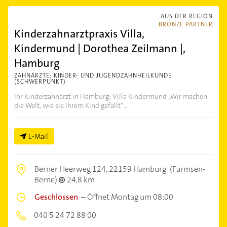
AUS DER REGION
BRONZE PARTNER
Kinderzahnarztpraxis Villa,
Kindermund | Dorothea Zeilmann |,
Hamburg
ZAHNÄRZTE: KINDER- UND JUGENDZAHNHEILKUNDE
(SCHWERPUNKT)
Ihr Kinderzahnarzt in Hamburg: Villa Kindermund „Wir machen
die Welt, wie sie Ihrem Kind gefällt“...
E-Mail
Berner Heerweg 124,
22159 Hamburg
(Farmsen-
Berne)
24,8 km
Geschlossen
–
Öffnet Montag um 08:00
040 5 24 72 88 00