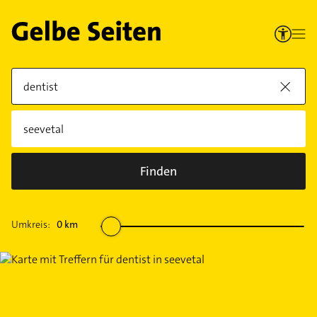
Finden
Umkreis:
0
km