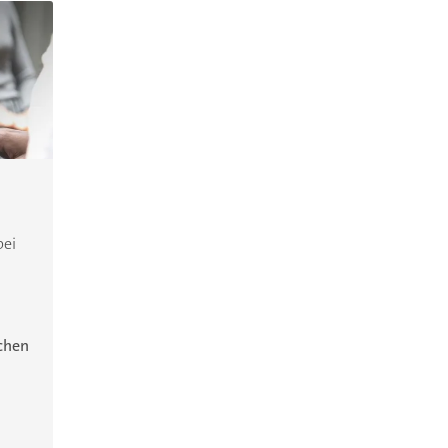
bei
ichen