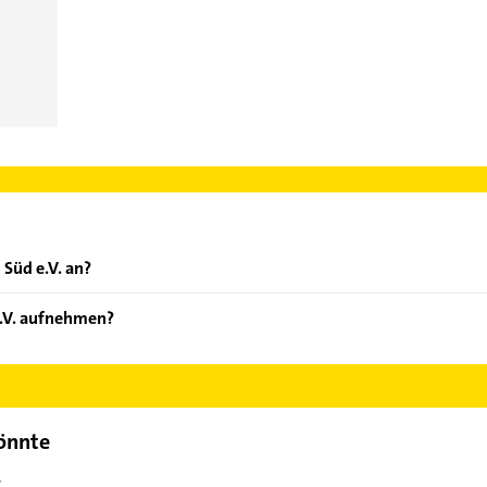
 Süd e.V. an?
ten: Makler, Sachverständige, Immobilienberater und Verwalter.
e.V. aufnehmen?
D Süd e.V. aufzunehmen. Einfach die passenden Kontaktmöglichkeit
ählen. Hier finden Sie alle
Kontaktdaten
.
könnte
t