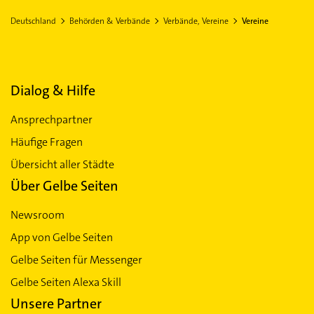
EINWOHNER
FLÄCHE
2.158.130,00
16.202,40 km²
Deutschland
Behörden & Verbände
Verbände, Vereine
Vereine
Kiel
Lübeck
Neumünster
Vereine in Sachsen-Anhalt
Mühlhausen /Thüringen
Erfurt
Vereine in Schleswig-Holstein
Dialog & Hilfe
Ansprechpartner
Häufige Fragen
Übersicht aller Städte
Über Gelbe Seiten
Newsroom
App von Gelbe Seiten
Gelbe Seiten für Messenger
Gelbe Seiten Alexa Skill
Unsere Partner