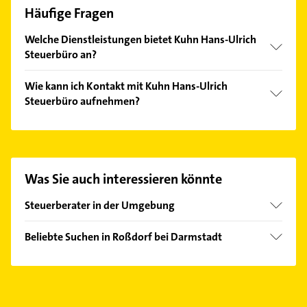
Häufige Fragen
Welche Dienstleistungen bietet Kuhn Hans-Ulrich
Steuerbüro an?
Folgende Leistungen werden angeboten:
Wie kann ich Kontakt mit Kuhn Hans-Ulrich
Steuergestaltung, Unternehmensberatung,
Steuerbüro aufnehmen?
Existenzgründungsberatung, Schuldnerberatung
und Projektarbeiten.
Es ist sehr einfach Kontakt mit Kuhn Hans-Ulrich
Steuerbüro aufzunehmen. Einfach die passenden
Kontaktmöglichkeiten wie Adresse oder Mail in
unserem Kontaktdaten-Bereich auswählen. Hier
Was Sie auch interessieren könnte
finden Sie alle
Kontaktdaten
.
Steuerberater in der Umgebung
Ober-Ramstadt
Beliebte Suchen in Roßdorf bei Darmstadt
Mühltal Hessen
Zahnarzt
Darmstadt
Elektroinstallation
Reinheim Odenwald
Elektriker
Dieburg