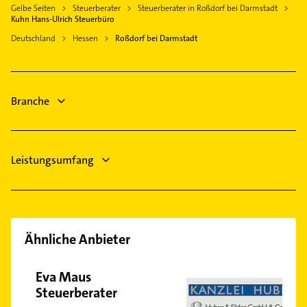
Gelbe Seiten
Steuerberater
Steuerberater in Roßdorf bei Darmstadt
Elektro Reparatur
Münster Hessen
Kuhn Hans-Ulrich Steuerbüro
Gartenbau & Landschaftsbau
Weiterstadt
Deutschland
Hessen
Roßdorf bei Darmstadt
Immobilien
Pfungstadt
Immobilienmakler
Egelsbach
Physikalische Therapie
Griesheim Hessen
Branche
Physiotherapie
Krankengymnastik
Leistungsumfang
Ähnliche Anbieter
Eva Maus
Steuerberater