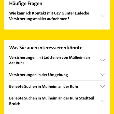
Häufige Fragen
Wie kann ich Kontakt mit GLV Günter Lüdecke
Versicherungsmakler aufnehmen?
Es ist sehr einfach Kontakt mit GLV Günter Lüdecke
Versicherungsmakler aufzunehmen. Einfach die
passenden Kontaktmöglichkeiten wie Adresse oder
Mail in unserem Kontaktdaten-Bereich auswählen.
Was Sie auch interessieren könnte
Hier finden Sie alle
Kontaktdaten
.
Versicherungen in Stadtteilen von Mülheim an
der Ruhr
Dümpten
Versicherungen in der Umgebung
Eppinghofen
Oberhausen Rheinland
Heißen
Beliebte Suchen in Mülheim an der Ruhr
Duisburg
Holthausen
Ärztehaus
Essen
Beliebte Suchen in Mülheim an der Ruhr Stadtteil
Mitte
Hausarzt
Broich
Bottrop
Mitte-Ost
Allgemeinarzt
Heiligenhaus
Hausarzt