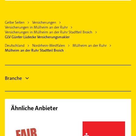
Saarn
Arzt
Ratingen
Allgemeinarzt
Saarn/Mintard
Kammerjäger
Velbert
Arzt
Speldorf
Fensterbauer
Gelbe Seiten
Versicherungen
Moers
Schreiner
Styrum
Versicherungen in Mülheim an der Ruhr
Fenster
Dinslaken
Steuerberater
Versicherungen in Mülheim an der Ruhr Stadtteil Broich
Winkhausen
Physikalische Therapie
GLV Günter Lüdecke Versicherungsmakler
Gelsenkirchen
Rechtsanwalt
Physiotherapie
Deutschland
Nordrhein-Westfalen
Mülheim an der Ruhr
Physikalische Therapie
Mülheim an der Ruhr Stadtteil Broich
Krankengymnastik
Physiotherapie
Krankengymnastik
Heizung & Sanitär
Branche
Ähnliche Anbieter