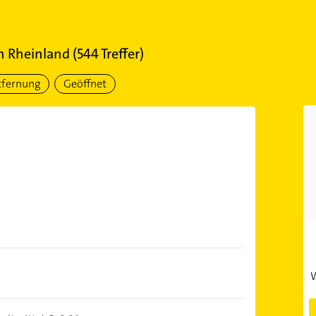
 Rheinland
(
544
Treffer)
tfernung
Geöffnet
W