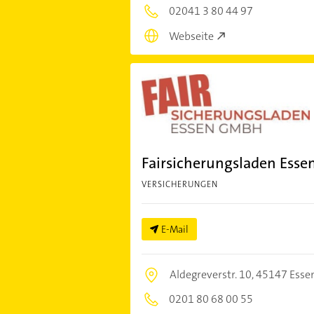
02041 3 80 44 97
Webseite
Fairsicherungsladen Ess
VERSICHERUNGEN
E-Mail
Aldegreverstr. 10,
45147 Esse
0201 80 68 00 55