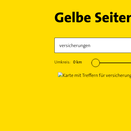
Umkreis:
0
km