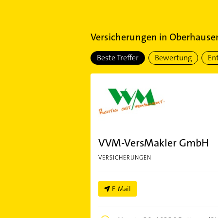
Versicherungen
in
Oberhausen
Beste Treffer
Bewertung
En
VVM-VersMakler GmbH
VERSICHERUNGEN
E-Mail