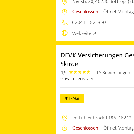
Neustr. 20,
46236 Bottrop
(St
Geschlossen
–
Öffnet Montag
02041 1 82 56-0
Webseite
DEVK Versicherungen Gesch
Skirde
4,9
115 Bewertungen
4.9
VERSICHERUNGEN
E-Mail
Im Fuhlenbrock 148A,
46242 
Geschlossen
–
Öffnet Montag