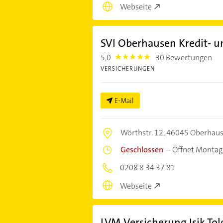
Webseite
SVI Oberhausen Kredit- 
5,0
30 Bewertungen
5.0
VERSICHERUNGEN
E-Mail
Wörthstr. 12,
46045 Oberhau
Geschlossen
–
Öffnet Montag
0208 8 34 37 81
Webseite
LVM Versicherung Isik Tol