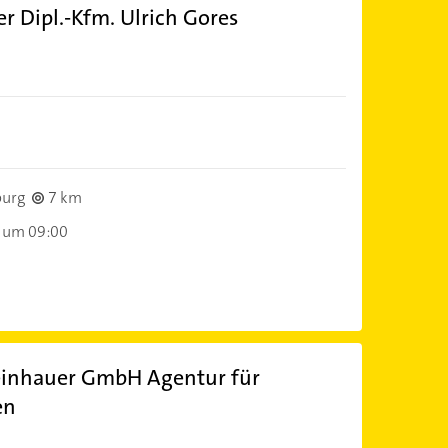
r Dipl.-Kfm. Ulrich Gores
burg
7 km
 um 09:00
einhauer GmbH Agentur für
en