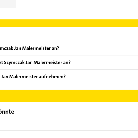
ymczak Jan Malermeister an?
ten: Schmucktechniken, Acrylanstriche, Anstreicharbeiten, Belag
et Szymczak Jan Malermeister an?
 Farben und Zierprofile.
k Jan Malermeister aufnehmen?
zymczak Jan Malermeister aufzunehmen. Einfach die passenden Kon
ch auswählen. Hier finden Sie alle
Kontaktdaten
.
könnte