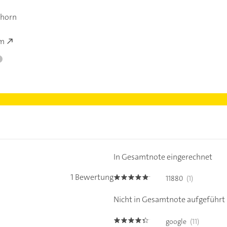
shorn
om
In Gesamtnote eingerechnet
1 Bewertung
11880
(1)
5.0
Nicht in Gesamtnote aufgeführt
google
(11)
4.3