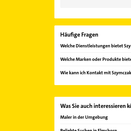
Häufige Fragen
Welche Dienstleistungen bietet Sz
Folgende Leistungen werden angebo
Welche Marken oder Produkte biet
Das Angebot umfasst unter anderem
Wie kann ich Kontakt mit Szymcza
Es ist sehr einfach Kontakt mit S
Mail in unserem Kontaktdaten-Berei
Was Sie auch interessieren 
Maler in der Umgebung
Kölln-Reisiek
Beliebte Suchen in Elmshorn