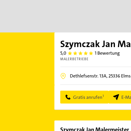
Szymczak Jan Ma
5,0
1 Bewertung
5.0
MALERBETRIEBE
Dethlefsenstr. 13A,
25336
Elms
Gratis anrufen
E-Ma
Szymczak Jan Malermeister