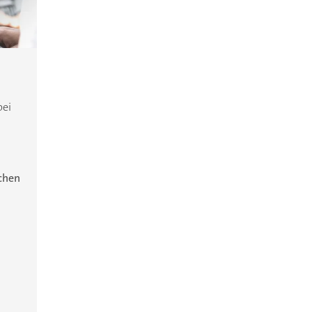
bei
ichen