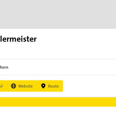
lermeister
horn
il
Website
Route