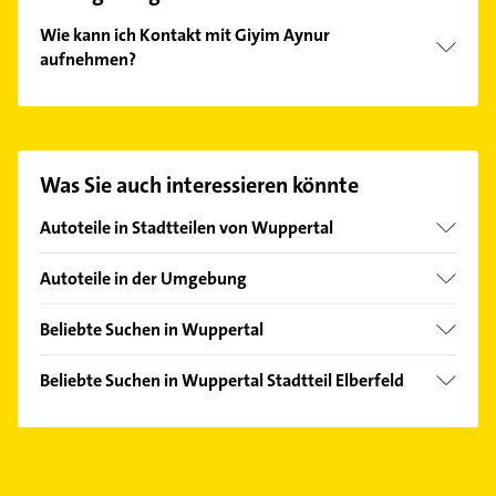
Wie kann ich Kontakt mit Giyim Aynur
aufnehmen?
Es ist sehr einfach Kontakt mit Giyim Aynur
aufzunehmen. Einfach die passenden
Kontaktmöglichkeiten wie Adresse oder Mail in
unserem Kontaktdaten-Bereich auswählen. Hier
Was Sie auch interessieren könnte
finden Sie alle
Kontaktdaten
.
Autoteile in Stadtteilen von Wuppertal
Barmen
Autoteile in der Umgebung
Cronenberg
Wülfrath
Langerfeld
Beliebte Suchen in Wuppertal
Remscheid
Vohwinkel
Bestatter
Solingen
Beliebte Suchen in Wuppertal Stadtteil Elberfeld
Kanalreinigung
Haan Rheinland
Kanalreinigung
Steuerberater
Mettmann
Immobilien
Physikalische Therapie
Velbert
Immobilienmakler
Physiotherapie