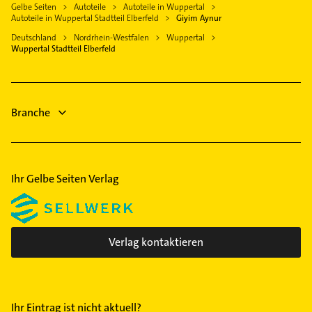
Schwelm
Gelbe Seiten
Autoteile
Autoteile in Wuppertal
Schreiner
Krankengymnastik
Autoteile in Wuppertal Stadtteil Elberfeld
Giyim Aynur
Wermelskirchen
Steuerberater
Gartenbau & Landschaftsbau
Deutschland
Nordrhein-Westfalen
Wuppertal
Heiligenhaus
Bestatter
Wuppertal Stadtteil Elberfeld
Ärztehaus
Erkrath
Fensterbauer
Hausarzt
Fenster
Allgemeinarzt
Ärztehaus
Branche
Hausarzt
Ihr Gelbe Seiten Verlag
Verlag kontaktieren
Ihr Eintrag ist nicht aktuell?