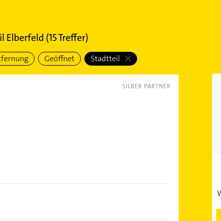
l Elberfeld
(
15
Treffer)
tfernung
Geöffnet
Stadtteil
SILBER PARTNER
W