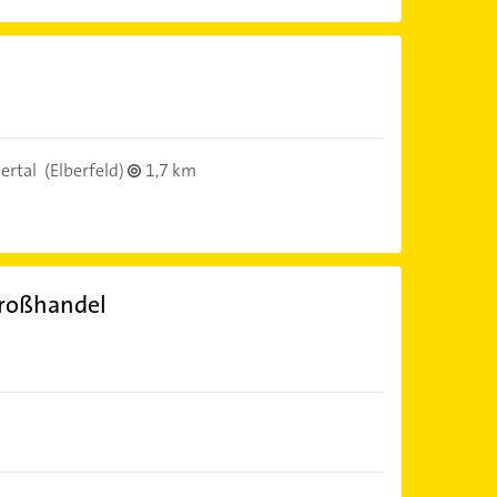
ertal
(Elberfeld)
1,7 km
roßhandel