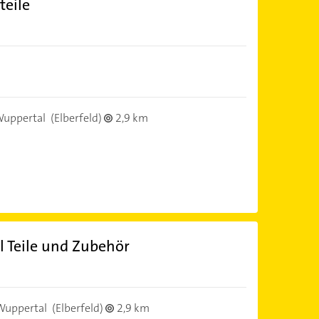
teile
uppertal
(Elberfeld)
2,9 km
 Teile und Zubehör
Wuppertal
(Elberfeld)
2,9 km