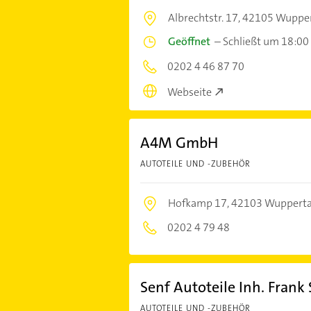
Albrechtstr. 17,
42105 Wupper
Geöffnet
–
Schließt um 18:00
0202 4 46 87 70
Webseite
A4M GmbH
AUTOTEILE UND -ZUBEHÖR
Hofkamp 17,
42103 Wupperta
0202 4 79 48
Senf Autoteile Inh. Frank 
AUTOTEILE UND -ZUBEHÖR