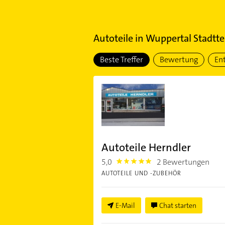
Autoteile
in
Wuppertal Stadttei
Beste Treffer
Bewertung
En
Autoteile Herndler
5,0
2 Bewertungen
5.0
AUTOTEILE UND -ZUBEHÖR
E-Mail
Chat starten