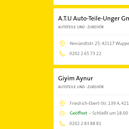
A.T.U Auto-Teile-Unger G
AUTOTEILE UND -ZUBEHÖR
Neviandtstr. 25,
42117 Wuppe
0202 2 65 73 22
Giyim Aynur
AUTOTEILE UND -ZUBEHÖR
Friedrich-Ebert-Str. 139 A,
421
Geöffnet
–
Schließt um 18:00
0202 2 83 88 81