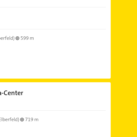
berfeld)
599 m
a-Center
Elberfeld)
719 m