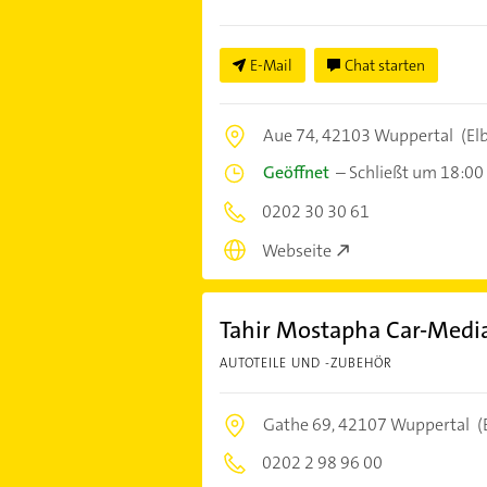
E-Mail
Chat starten
Aue 74,
42103 Wuppertal
(El
Geöffnet
–
Schließt um 18:00
0202 30 30 61
Webseite
Tahir Mostapha Car-Medi
AUTOTEILE UND -ZUBEHÖR
Gathe 69,
42107 Wuppertal
(
0202 2 98 96 00