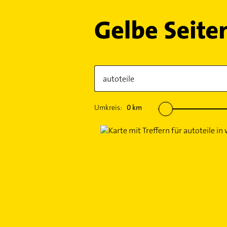
Umkreis:
0
km