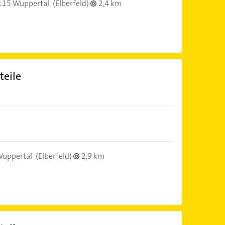
115 Wuppertal
(Elberfeld)
2,4 km
teile
uppertal
(Elberfeld)
2,9 km