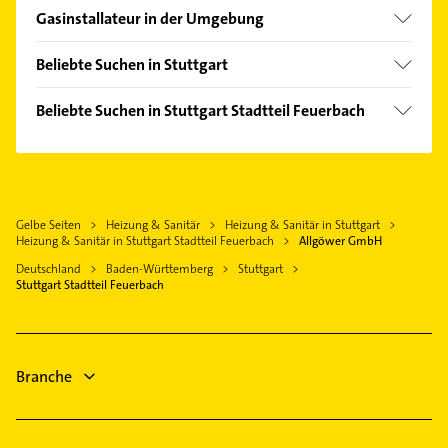
Bad Cannstatt
Gasinstallateur in der Umgebung
Kaltental
Fellbach
Münster
Beliebte Suchen in Stuttgart
Ditzingen
Mitte
Kanalreinigung
Gerlingen
Beliebte Suchen in Stuttgart Stadtteil Feuerbach
Plieningen
Rohrreinigung
Ludwigsburg Württemberg
Elektroinstallation
Süd
Elektroinstallation
Asperg
Elektriker
West
Elektriker
Waiblingen
Elektro Reparatur
Zuffenhausen
Elektro Reparatur
Weinstadt
Gelbe Seiten
Heizung & Sanitär
Heizung & Sanitär in Stuttgart
Klempner
Bauunternehmen
Heizung & Sanitär in Stuttgart Stadtteil Feuerbach
Allgöwer GmbH
Bietigheim-Bissingen
Sanitärinstallation
Putzfrau
Deutschland
Baden-Württemberg
Stuttgart
Filderstadt
Maler
Stuttgart Stadtteil Feuerbach
Gebäudereinigung
Schönaich Württemberg
Gartenbau & Landschaftsbau
Kammerjäger
Physikalische Therapie
Immobilien
Physiotherapie
Branche
Krankengymnastik