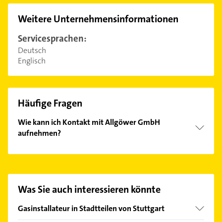
Weitere Unternehmensinformationen
Servicesprachen:
Deutsch
Englisch
Häufige Fragen
Wie kann ich Kontakt mit Allgöwer GmbH
aufnehmen?
Es ist sehr einfach Kontakt mit Allgöwer GmbH
aufzunehmen. Einfach die passenden
Kontaktmöglichkeiten wie Adresse oder Mail in
unserem Kontaktdaten-Bereich auswählen. Hier
Was Sie auch interessieren könnte
finden Sie alle
Kontaktdaten
.
Gasinstallateur in Stadtteilen von Stuttgart