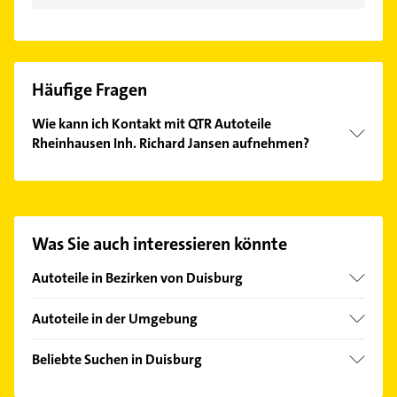
Häufige Fragen
Wie kann ich Kontakt mit QTR Autoteile
Rheinhausen Inh. Richard Jansen aufnehmen?
Es ist sehr einfach Kontakt mit QTR Autoteile
Rheinhausen Inh. Richard Jansen aufzunehmen.
Einfach die passenden Kontaktmöglichkeiten wie
Adresse oder Mail in unserem Kontaktdaten-Bereich
Was Sie auch interessieren könnte
auswählen. Hier finden Sie alle
Kontaktdaten
.
Autoteile in Bezirken von Duisburg
Bezirk Duisburg-Mitte
Autoteile in der Umgebung
Bezirk Duisburg-Süd
Moers
Bezirk Hamborn
Beliebte Suchen in Duisburg
Oberhausen Rheinland
Bezirk Meiderich
Heizung & Sanitär