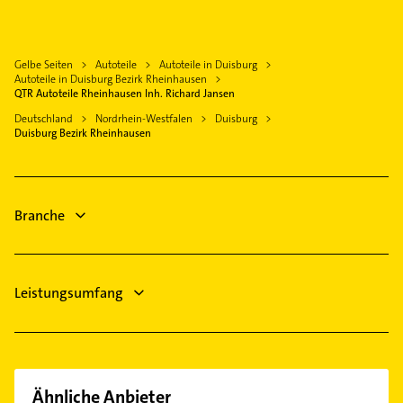
Mülheim an der Ruhr
Lüftungsanlagen
Krefeld
Heizungsbauer
Rheinberg
Gelbe Seiten
Autoteile
Autoteile in Duisburg
Heizungsfirmen
Dinslaken
Autoteile in Duisburg Bezirk Rheinhausen
Bauunternehmen
QTR Autoteile Rheinhausen Inh. Richard Jansen
Ratingen
Lackiererei
Deutschland
Nordrhein-Westfalen
Duisburg
Meerbusch
Duisburg Bezirk Rheinhausen
Maler
Bottrop
Kammerjäger
Willich
Elektroinstallation
Branche
Elektriker
Leistungsumfang
Ähnliche Anbieter