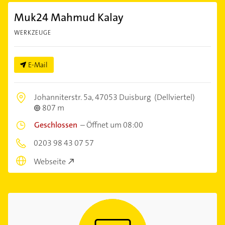
Muk24 Mahmud Kalay
WERKZEUGE
E-Mail
Johanniterstr. 5a,
47053 Duisburg
(Dellviertel)
807 m
Geschlossen
–
Öffnet um 08:00
0203 98 43 07 57
Webseite