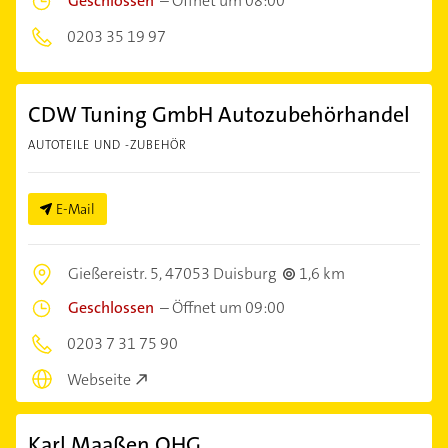
Geschlossen
–
Öffnet um 08:00
0203 35 19 97
CDW Tuning GmbH Autozubehörhandel
AUTOTEILE UND -ZUBEHÖR
E-Mail
Gießereistr. 5,
47053 Duisburg
1,6 km
Geschlossen
–
Öffnet um 09:00
0203 7 31 75 90
Webseite
Karl Maaßen OHG