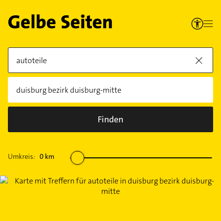
Finden
Umkreis:
0
km