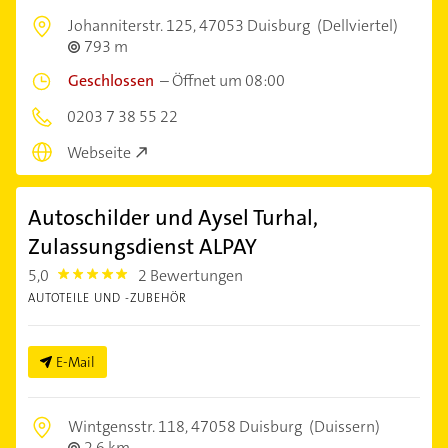
Johanniterstr. 125,
47053 Duisburg
(Dellviertel)
793 m
Geschlossen
–
Öffnet um 08:00
0203 7 38 55 22
Webseite
Autoschilder und Aysel Turhal,
Zulassungsdienst ALPAY
5,0
2 Bewertungen
5.0
AUTOTEILE UND -ZUBEHÖR
E-Mail
Wintgensstr. 118,
47058 Duisburg
(Duissern)
2,6 km